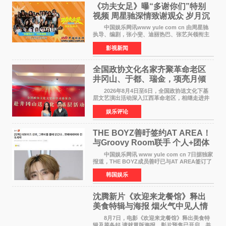
《功夫女足》曝“多谢你们”特别
视频 周星驰深情致谢观众 岁月沉
淀不灭初心
中国娱乐网讯www yule com cn 由周星驰
执导、编剧，张小斐、迪丽热巴、张艺兴领衔主
演，刘嘉玲、佐藤健特别出演，艾米、雪野、蔡
影视新闻
思贝、胡予安、倪好特别介绍的喜剧电影《功夫
女足》释出多谢你
全国政协文化名家齐聚革命老区
井冈山、于都、瑞金，项亮月倾
情献唱《桃花谣》致敬红色沃土
2026年8月4日至6日，全国政协送文化下基
层文艺演出活动深入江西革命老区，相继走进井
冈山、于都长征出发地、瑞金三地。由全国政协
娱乐评论
文化文史和学习委员会副主任、甘肃省政协原主
席欧阳坚率团，一
THE BOYZ善旴签约AT AREA！
与Groovy Room联手 个人+团体
活动并行
中国娱乐网讯 www yule com cn 7日据独家
报道，THE BOYZ成员善旴已与AT AREA签订了
专属合约。AT AREA是由知名制作人组合
韩国娱乐
Groovy Room创立的hip-hop厂牌，旗下拥有多
位实力派音乐人，在韩
沈腾新片《欢迎来龙餐馆》释出
美食特辑与海报 烟火气中见人情
温暖
8月7日，电影《欢迎来龙餐馆》释出美食特
辑及菜备好 请就胃版海报。影片预售已开启，并