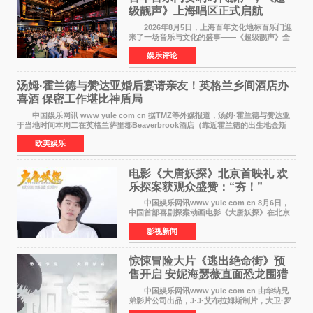
级靓声》上海唱区正式启航
2026年8月5日，上海百年文化地标百乐门迎
来了一场音乐与文化的盛事——《超级靓声》全
国励志音乐公益节目上海唱区新闻发布会暨启动
娱乐评论
仪式在此隆重举行。各界领导、嘉宾与媒体朋友
齐聚一堂，共同
汤姆·霍兰德与赞达亚婚后宴请亲友！英格兰乡间酒店办
喜酒 保密工作堪比神盾局
中国娱乐网讯 www yule com cn 据TMZ等外媒报道，汤姆·霍兰德与赞达亚
于当地时间本周二在英格兰萨里郡Beaverbrook酒店（靠近霍兰德的出生地金斯
顿）举办婚宴，邀请家人与朋友们喝喜酒，庆祝
欧美娱乐
电影《大唐妖探》北京首映礼 欢
乐探案获观众盛赞：“夯！”
中国娱乐网讯www yule com cn 8月6日，
中国首部喜剧探案动画电影《大唐妖探》在北京
举办电影首映礼。导演程腾、联合导演黄珉、总
影视新闻
制片人曹紫建、制片人李莹莹，配音导演张喆，
对白指导程寅，领
惊悚冒险大片《逃出绝命街》预
售开启 安妮海瑟薇直面恐龙围猎
中国娱乐网讯www yule com cn 由华纳兄
弟影片公司出品，J·J·艾布拉姆斯制片，大卫·罗
伯特·米切尔执导，好莱坞巨星安妮·海瑟薇和伊万