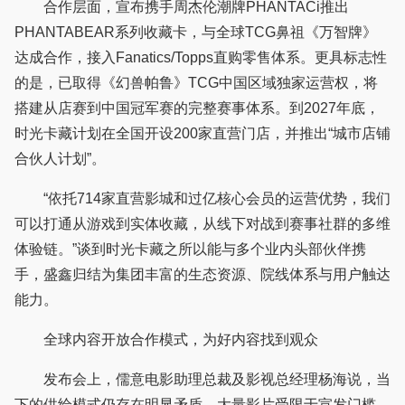
合作层面，宣布携手周杰伦潮牌PHANTACi推出
PHANTABEAR系列收藏卡，与全球TCG鼻祖《万智牌》
达成合作，接入Fanatics/Topps直购零售体系。更具标志性
的是，已取得《幻兽帕鲁》TCG中国区域独家运营权，将
搭建从店赛到中国冠军赛的完整赛事体系。到2027年底，
时光卡藏计划在全国开设200家直营门店，并推出“城市店铺
合伙人计划”。
“依托714家直营影城和过亿核心会员的运营优势，我们
可以打通从游戏到实体收藏，从线下对战到赛事社群的多维
体验链。”谈到时光卡藏之所以能与多个业内头部伙伴携
手，盛鑫归结为集团丰富的生态资源、院线体系与用户触达
能力。
全球内容开放合作模式，为好内容找到观众
发布会上，儒意电影助理总裁及影视总经理杨海说，当
下的供给模式仍存在明显矛盾，大量影片受限于宣发门槛