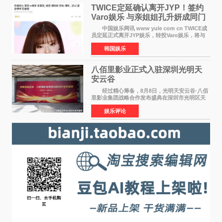
TWICE定延确认离开JYP！签约
Varo娱乐 与亲姐姐孔升妍成同门
中国娱乐网讯 www yule com cn TWICE成
员定延正式离开JYP娱乐，转投Varo娱乐，将与
亲姐姐孔升妍成为同门。 Varo娱乐于10日通
韩国娱乐
过官方SNS宣布："能与拥有多彩魅力和无限潜力
的俞定延结下珍贵
八佰里影业正式入驻深圳光明天
安云谷
经过精心筹备，8月8日，光明天安云谷·八佰
里影业集团战略合作发布盛典在深圳市光明区天
安云谷盛大举行，来自DataEye剧查查创始人
娱乐评论
&CEO 深圳市微短剧产业协会会长汪祥斌先生、
光明区文化广电旅