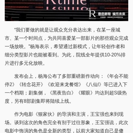
“我们要做的就是让观众充分表达出来，在某一座城
市、某一个时间点，为共同喜爱某一部影片的那些观众完成
一场放映。”杨海表示，希望通过新模式，让年轻创作者和
细分类型影片也能被看到。为此，院线全年提供10-20%排
片进行多元化放映。
发布会上，杨海公布了多部重磅新作动向：《年会不能
停2》《转念花开》《欢迎来龙餐馆》《八仙!》等已进入下
一个档期；剧集侧，《黑夜告白》《耀眼》均达到超S级热
度，另有8部剧集即将陆续上线。
作为电影《狠家伙》的导演和主演，王宝强也来到现
场。谈到这次的角色完全有别于过往形象，王宝强说，此次
电影中饰演的角色是全新的类型，以前大家知道自己是傻