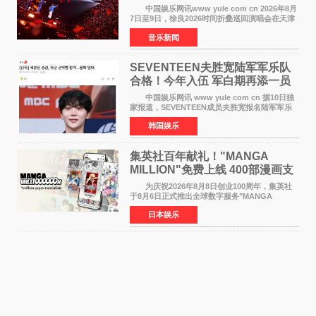
中国娱乐网讯www yule com cn 2026年8月
7日至9日，徐良2026时间折叠巡回演唱会在天津
连续举办三场演出。整场演出凭借扎实的音乐内
音乐新闻
容、有温度的舞台叙事与充满巧思的现场设计，
为天津本地及专
SEVENTEEN夫胜宽陆军军乐队
合格！今年入伍 军白期再添一员
中国娱乐网讯 www yule com cn 据10日独
家报道，SEVENTEEN成员夫胜宽报名陆军军乐
队并合格，预计将于今年入伍，成为组合中又一
韩国娱乐
位履行国防义务的成员。 目前SEVENTEEN
正全面进入军白期—
集英社百年献礼！"MANGA
MILLION"免费上线 400部漫画支
援逾百种语言
为庆祝2026年8月8日创业100周年，集英社
于8月6日正式推出全球数字服务"MANGA
MILLION"，无需注册即可免费阅读近400部漫画
日本娱乐
作品，总量达100万页，翻译成100多种语言面向
全球读者开放。该服务预