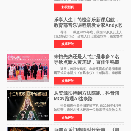
将于8月8日至10日14:00-21:00举行全国超前点
影视新闻
映。电影《欢迎来龙餐馆》作为战争美食喜剧大
片，讲述了中国
乐享人生｜简橙音乐新课启航，
教育部音乐课程研发专家Andy老
师重磅入驻领航银龄琴声
导语 截至2024年底，我国60岁及以上人
口已突破3 1亿，占总人口比重达22%，银发群体
的精神文化需求日益凸显。2024年1月，国务院办
娱乐评论
公厅印发《关于发展银发经济增进老年人福祉的
意见》——这是
未拍先热还是人“红”是非多？名
导钦点新人黄筠媞，百佳争鸣霸
气回应
近日，曾获金鸡奖、华表奖提名的导演李麒
麟正式公布新片《有凤来仪》主创阵容。李麒麟
早年凭电影《华容道》获得金鸡奖、华表奖提
娱乐评论
名，此后长期参与国内外电影制作，其担任制片
人参与的作品亦曾
从资源扶持到方法陪跑，抖音陪
MCN跑通AI这条路
抖音精选作者@旧梦留声机 自2026年4月开
始运营，通过AI技术还原一位母亲寻找失散女儿
的故事，凭借强情感表达获得大量用户关注，发
娱乐评论
布仅21小时便获得超1亿曝光、超1000万互动。
此后，账号持续沿
百年百乐门奏响时代新声，《超