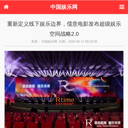
中国娱乐网
首页
新闻
女性
内地娱乐
重新定义线下娱乐边界，儒意电影发布超级娱乐
港台娱乐
日本娱乐
韩国娱乐
欧美娱乐
空间战略2.0
体育花边
音乐新闻
影视新闻
内地明星八卦
港台明星八卦
日本韩国明星
欧美明星八卦
娱乐评论
来源： 中国娱乐网 日期：2026-06-17 08:18:08
八卦