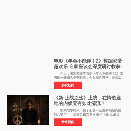
电影《年会不能停！2》舞蹈彩蛋
超欢乐 专家座谈会深度研讨收获
满满
今日，暑期档爆笑喜剧《年会不能停！2》发
布阳光开朗大男孩彩蛋，全员魔性舞动，开启工
位狂欢模式。影片于昨日同步举办专家座谈会，
影视新闻
导演董润年、总制片人应萝佳出席现场，与一众
业内、学界专家
《新·止战之殇》上线，在情歌遍
地的内娱竟有如此清流？
如果战争结束，孩子们会不会重新唱起完整
的儿歌？ 这是吴楷文 Kai 创作《新·止战之
殇》时最初的想法。 从伊朗相关冲突引发的
音乐新闻
地区局势，到世界各地仍在发生的动荡与不安，
战争从来不只