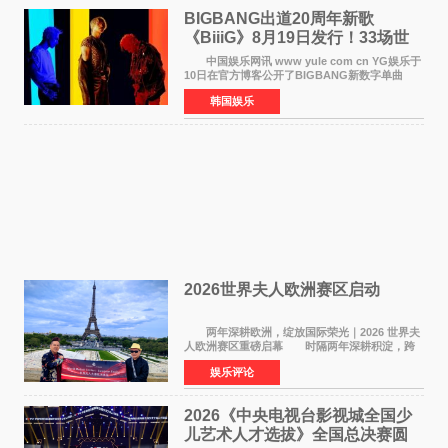
BIGBANG出道20周年新歌
《BiiiG》8月19日发行！33场世
界巡演同步启航
中国娱乐网讯 www yule com cn YG娱乐于
10日在官方博客公开了BIGBANG新数字单曲
《BiiiG》的海报，宣布新歌将于8月19日——组
韩国娱乐
合出道20周年纪念日正式发行。歌名取自意为"巨
大""宏大"的"BIG"
2026世界夫人欧洲赛区启动
两年深耕欧洲，绽放国际荣光｜2026 世界夫
人欧洲赛区重磅启幕 时隔两年深耕积淀，跨
越多国文化游学！伴随着国际影响力持续攀升，
娱乐评论
2026 世界夫人欧洲赛区正式全面启动。本次赛区
落地，是世
2026《中央电视台影视城全国少
儿艺术人才选拔》全国总决赛圆