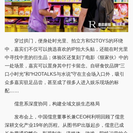
穿过拱门，便身处时光里、拍立方和52TOYS的环绕
中，嘉宾们不仅可以挑选喜欢的IP拍大头贴，还能在时光里
中寻找中意的衍生品；体验区还复刻了电影《狠家伙》中的
一处场景，嘉宾可以置身其中打卡留念。自研食饮品牌“三
口小时光”和“H2OTALKS与水说”守在主会场入口外，吸引
众多嘉宾驻足品尝，甚至成了很多人进入娱乐现场的标
配……
儒意系深度协同，构建全域文娱生态格局
发布会上，中国儒意董事长兼CEO柯利明回顾了儒意
深耕文化产业19年的历程。从图书IP出版起步，儒意已成