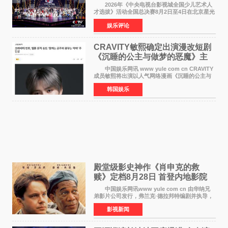
满落幕
2026年《中央电视台影视城全国少儿艺术人
才选拔》活动全国总决赛8月2日至4日在北京星光
影视园成功举办！ 活动于8月2日迎来全国总
娱乐评论
决赛的盛大开幕。一年一度的该项活动依然延续
着经典的四大板
CRAVITY敏熙确定出演漫改短剧
《沉睡的公主与做梦的恶魔》主
人公
中国娱乐网讯 www yule com cn CRAVITY
成员敏熙将出演以人气网络漫画《沉睡的公主与
做梦的恶魔》为原作的短剧，担任主人公。
韩国娱乐
该短剧讲述了一直照顾陷入沉睡状态女友的吴
敏，在夜空中看
殿堂级影史神作《肖申克的救
赎》定档8月28日 首登内地影院
中国娱乐网讯www yule com cn 由华纳兄
弟影片公司发行，弗兰克·德拉邦特编剧并执导，
蒂姆·罗宾斯、摩根·弗里曼主演的影史传世经典
影视新闻
《肖申克的救赎》（The Shawshank
Redemption）今日发布