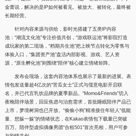
金蕾说，解决的是IP如何被看见、被放大、被转化，最终被
长期经营。
针对内容来源与供给，影时光搭建了五类IP内容
池：“潮流文化池”专注价值共创，“游戏联运池”将影院打造
成玩家的第二现场，“档期共生池”把上映节点转化为零售与
体验入口，“集团资产池”盘活内部影视、游戏、艺人资
源，“原生孵化池”则围绕“陪伴”核心建立情绪矩阵。
发布会现场，这套内容池体系也展示了最新的进展。表
情包发送量超4亿次的“苦瓜女士”正式与儒意电影开启联
名，并已代言乳饮品牌的夏季新品。“Momo&Friends”切入
夜晚陪伴场景，回应焦虑与治愈需求，首批睡眠陪伴产品已
上市，梦境树洞也已开放。“偷偷小狗”精准接住年轻人“低能
量、想躲一躲”的情绪状态，在Kakao表情包下载量已突破
百万。陪伴型虚拟偶像男团“合租501”首次亮相，用户可参
与剧情共创。