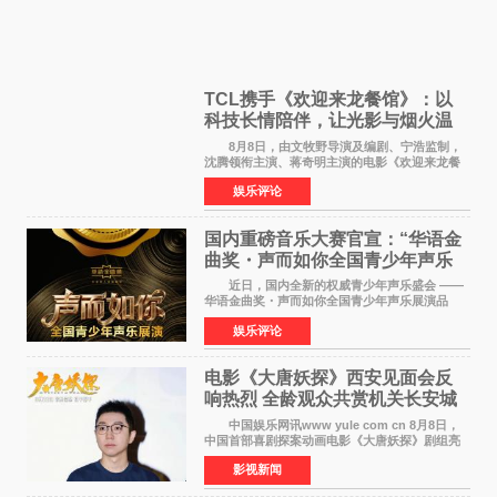
TCL携手《欢迎来龙餐馆》：以
科技长情陪伴，让光影与烟火温
暖生活
8月8日，由文牧野导演及编剧、宁浩监制，
沈腾领衔主演、蒋奇明主演的电影《欢迎来龙餐
馆》在上海超前点映，主创团队携影片亮相与观
娱乐评论
众提前见面。TCL作为本片独家合作伙伴，在路
演现场设置品牌互
国内重磅音乐大赛官宣：“华语金
曲奖・声而如你全国青少年声乐
展演” 正式启幕，阿沁出任明星总
近日，国内全新的权威青少年声乐盛会 ——
评审
华语金曲奖・声而如你全国青少年声乐展演品
牌，在湖南长沙隆重举行官宣，国内又一高规格
娱乐评论
青少年声乐赛事全面启航。 本赛事由寰宇声
扬联合华语金曲
电影《大唐妖探》西安见面会反
响热烈 全龄观众共赏机关长安城
中国娱乐网讯www yule com cn 8月8日，
中国首部喜剧探案动画电影《大唐妖探》剧组亮
相西安，举办线下见面会活动。导演程腾、联合
影视新闻
导演黄珉、总制片人曹紫建、制片人李莹莹、领
衔声音出演雷淞然