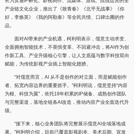
长为贯通IP孵化、影视制作、流媒体、游戏、院线运营的全
产业链文化企业，推出了《致青春》《北平无战事》《你
好，李焕英》《我的阿勒泰》等全民共情、口碑出圈的作
品。
面对AI带来的产业机遇，柯利明表示，儒意主动求变、
全面拥抱智能技术，不畏惧变革、不回避冲击，将AI作为创
作新工具、产业升级核心引擎，让人文底蕴与数字科技双向
赋能，为传统影视产业插上智能化翅膀。
“对儒意而言，AI 从不是创作的对立面，而是赋能创作
者、拓宽内容边界的重要抓手。”柯利明说，儒意坚持“内容
为根、科技为翼”，依托19年积累的IP储备、成熟创作团队
与完整渠道，落地全链条AI改造，推动内容产业全面迭代升
级。
“接下来，核心业务团队将完整展示儒意AI全域落地成
果。”柯利明介绍，目前已覆盖影视剧本、美术后期、宣发