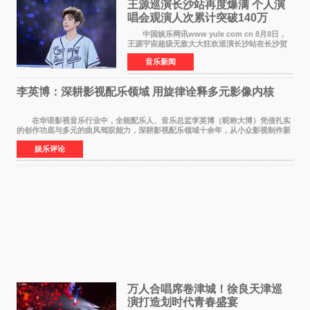
王源巡演长沙站再度爆满 个人演
唱会观演人次累计突破140万
中国娱乐网讯www yule com cn 8月8日，
王源宇宙超级无敌大大狂欢巡演长沙站在长沙贺
龙体育场唱响，这也是王源个人巡演首次登陆长
音乐新闻
沙。十年前，王源曾在这座熟悉的城市举办16岁
生日会，从当初的
李英博：深耕影视配乐领域 用旋律诠释多元影像内核
在华语影视音乐行业中，全能配乐人、音乐总监李英博（昵称大博）凭借扎实
的创作功底与多元的曲风驾驭能力，深耕影视配乐领域十余年，从小众影视制作新
人成长为横跨主旋律电影、动画番剧、网剧
娱乐评论
万人合唱席卷津城！徐良天津巡
演打造划时代青春盛宴