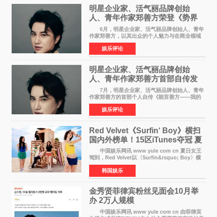
明星企业家、活气丽品牌创始
人、青年作家郑善方荣登《势界
POWERCIRCLES》6月刊
6月，明星企业家、活气丽品牌创始人、青年
作家郑善方，以其出众的个人魅力与在商业领域
的卓越建树，成功登上《势界
娱乐评论
POWERCIRCLES》，展现了他在时尚与商业领
域的双重影响力。 明星企业家、青
明星企业家、活气丽品牌创始
人、青年作家郑善方首部自传发
布， 书写跨界创业者的成长答卷
7月，明星企业家、活气丽品牌创始人、青年
作家郑善方的首部个人自传《能言善方——我的
跨界人生》正式发行。这本书以他的人生轨迹为
娱乐评论
脉络，首次完整公开了从逐梦少年到横跨美业、
公益等多领域的
Red Velvet《Surfin‘ Boy》横扫
国内外榜单！15区iTunes夺冠 夏
日女王强势回归
中国娱乐网讯 www yule com cn 夏日女王
驾到，Red Velvet以〈Surfin&rsquo; Boy〉横
扫国内外榜单，获得音乐粉丝的热烈反响。
韩国娱乐
Red Velvet于3日发行了夏日迷你专辑《Velvet
Summer》，
金秀贤菲律宾粉丝见面会10月举
办 2万人规模
中国娱乐网讯 www yule com cn 由菲律宾