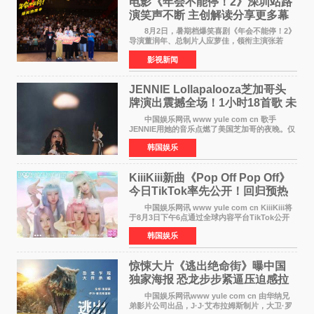
电影《年会不能停！2》深圳站路
演笑声不断 主创解读分享更多幕
后创作
8月2日，暑期档爆笑喜剧《年会不能停！2》
导演董润年、总制片人应萝佳，领衔主演张若
昀、白客，主演酷酷的滕出席深圳路演，与观众
影视新闻
近距离趣味互动，畅聊创作细节与名场面，一路
笑声不断。影片讲
JENNIE Lollapalooza芝加哥头
牌演出震撼全场！1小时18首歌 未
发行新曲首度公开
中国娱乐网讯 www yule com cn 歌手
JENNIE用她的音乐点燃了美国芝加哥的夜晚。仅
需1小时，就足以证明K-pop女性solo艺人首次登
韩国娱乐
上Lollapalooza这一头衔的分量。她向世人展示
了为何自己能作为世
KiiiKiii新曲《Pop Off Pop Off》
今日TikTok率先公开！回归预热
全面启动
中国娱乐网讯 www yule com cn KiiiKiii将
于8月3日下午6点通过全球内容平台TikTok公开
将于10日发行的迷你三辑《WhyKiiiKiii》主打歌
韩国娱乐
〈Pop Off Pop Off〉的挑战视频，率先公开部分
音源和亮
惊悚大片《逃出绝命街》曝中国
独家海报 恐龙步步紧逼压迫感拉
满
中国娱乐网讯www yule com cn 由华纳兄
弟影片公司出品，J·J·艾布拉姆斯制片，大卫·罗