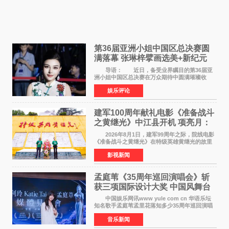
第36届亚洲小姐中国区总决赛圆
满落幕 张琳梓擘画选美+新纪元
导语： 近日，备受业界瞩目的第36届亚
洲小姐中国区总决赛在万众期待中圆满璀璨收
官。整场盛典汇聚万千芳华，不仅完成了新一届
娱乐评论
美丽代言人的加冕选拔，更在行业发展层面带来
颠覆性突破。活动
建军100周年献礼电影《准备战斗
之黄继光》中江县开机 项亮月：
以光影为笔，书写英雄赞歌
2026年8月1日，建军99周年之际，院线电影
《准备战斗之黄继光》在特级英雄黄继光的故里
——四川省德阳市中江县黄继光出生地正式开
影视新闻
机。本片出品人、总制片人项亮月主持开机仪
式，&zwnj;特级英雄
孟庭苇《35周年巡回演唱会》斩
获三项国际设计大奖 中国风舞台
美学获全球认可
中国娱乐网讯www yule com cn 华语乐坛
知名歌手孟庭苇孟里花落知多少35周年巡回演唱
会再传喜讯。该演唱会先后荣获美国MUSE
音乐新闻
Creative Awards白金奖（Platinum Winner）、
英国London Design