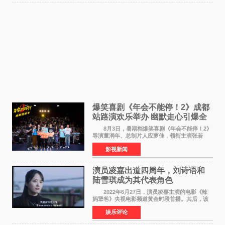
爆笑喜剧《年会不能停！2》成都
站路演欢乐举办 幽默走心引爆全
场共鸣
8月3日，暑期档爆笑喜剧《年会不能停！2》
导演董润年、总制片人应萝佳，领衔主演张若
昀、白客，惊喜出演庄达菲，特别主演孙艺洲，
影视新闻
特别出演田雨，友情出演欧阳奋强出席成都路
演，与观众近距离互
演员凌嘉出道四周年，刘诗语和
陆雪琪成为其代表角色
2022年6月27日，演员凌嘉主演的电影《辣
妈犟爸》央视电影频道黄金时段首播。其后，该
电影在央视电影频道多次复播（2022年8月10
娱乐评论
日，2022年9月30日，2023年7月17日，2025年7
月14日）。除了多次复