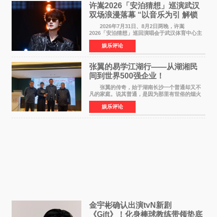
许嵩2026「安泊猜想」巡演武汉
双场浪漫落幕 “以音乐为引 解锁
江城记忆”
2026年7月31日、8月2日两晚，许嵩
2026「安泊猜想」巡回演唱会于武汉体育中心主
体育场盛大开唱。许嵩与数万歌迷在此相聚，从
娱乐评论
浪漫惬意的舞台设计到充满诚意与惊喜的现场互
动，共同开启了一场关于
张翼的易学江湖行——从湖湘民
间到世界500强企业！
张翼的传奇，始于湖南长沙一个普通却又不
凡的家庭。说其普通，是因为那里有世俗的烟火
气；说其不凡，是因为家中有一位洞悉天地玄机
娱乐评论
的长者——他的爷爷。作为当地的风水师，爷爷
是张翼走进易学
金宇彬确认出演tvN新剧
《Gift》！化身棒球教练带领垫底