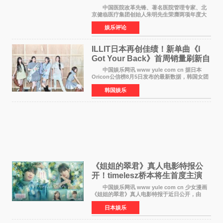
京盛大召开
中国医院改革先锋、著名医院管理专家、北
京健临医疗集团创始人朱明先生荣膺两项年度大
奖 2026年7月31日，盛夏金陵，长江之畔，
娱乐评论
以重落地·真务实·强链接为主题的2026&lsquo;人
工智能+&rsquo
ILLIT日本再创佳绩！新单曲《I
Got Your Back》首周销量刷新自
身纪录
中国娱乐网讯 www yule com cn 据日本
Oricon公信榜8月5日发布的最新数据，韩国女团
ILLIT在日本发行的第二张单曲《I Got Your
韩国娱乐
Back》首周销量达到71,009张，成功跻身最新一
期周单曲排行
《姐姐的翠君》真人电影特报公
开！timelesz桥本将生首度主演
12月4日上映
中国娱乐网讯 www yule com cn 少女漫画
《姐姐的翠君》真人电影特报于近日公开，由
timelesz成员桥本将生担任主演，这也是他首次
日本娱乐
担任电影主演，引发高度关注。 女高中生咲
苗翠（中岛瑠菜