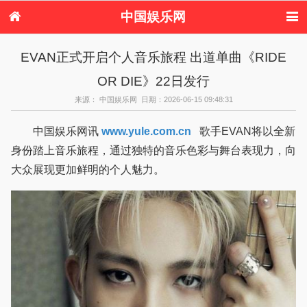
中国娱乐网
首页
新闻
女性
内地娱乐
EVAN正式开启个人音乐旅程 出道单曲《RIDE
港台娱乐
日本娱乐
韩国娱乐
欧美娱乐
OR DIE》22日发行
体育花边
音乐新闻
影视新闻
内地明星八卦
港台明星八卦
日本韩国明星
欧美明星八卦
娱乐评论
来源： 中国娱乐网 日期：2026-06-15 09:48:31
八卦
中国娱乐网讯
www.yule.com.cn
歌手EVAN将以全新
身份踏上音乐旅程，通过独特的音乐色彩与舞台表现力，向
大众展现更加鲜明的个人魅力。