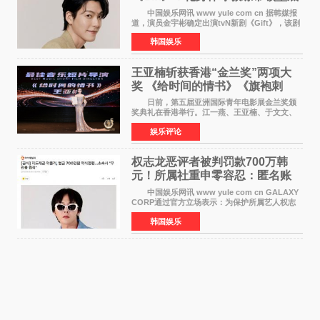
球队逆袭
中国娱乐网讯 www yule com cn 据韩媒报
道，演员金宇彬确定出演tvN新剧《Gift》，该剧
预计将于下半年播出，引发观众高度期待。
韩国娱乐
本剧改编自同名网络漫画，讲述一位经历意外事
故后获得特殊
王亚楠斩获香港“金兰奖”两项大
奖 《给时间的情书》《旗袍刺
客》双双获肯定
日前，第五届亚洲国际青年电影展金兰奖颁
奖典礼在香港举行。江一燕、王亚楠、于文文、
李东学等知名演员出席活动。著名演员、导演王
娱乐评论
亚楠凭借音乐故事片《给时间的情书》和院线电
影《旗袍刺客》
权志龙恶评者被判罚款700万韩
元！所属社重申零容忍：匿名账
号也难逃刑责
中国娱乐网讯 www yule com cn GALAXY
CORP通过官方立场表示：为保护所属艺人权志
龙的名誉和权益，将持续对网络上发生的名誉损
韩国娱乐
害、散布虚假事实、侮辱、恶意诽谤等行为采取
法律应对措施。