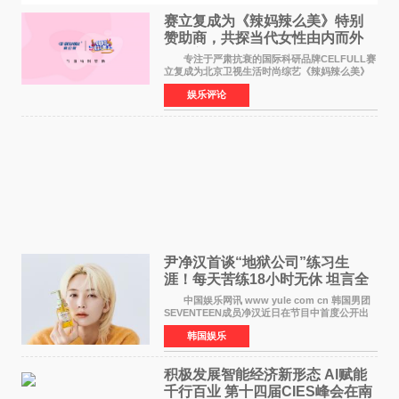
赛立复成为《辣妈辣么美》特别
赞助商，共探当代女性由内而外
活力美
专注于严肃抗衰的国际科研品牌CELFULL赛
立复成为北京卫视生活时尚综艺《辣妈辣么美》
的特别赞助商,明星辣妈袁咏仪倾情参与，向广大
娱乐评论
都市女性传递健康生活新主张，寄语当代女性在
家庭与自我之间
尹净汉首谈“地狱公司”练习生
涯！每天苦练18小时无休 坦言全
靠成员撑过来
中国娱乐网讯 www yule com cn 韩国男团
SEVENTEEN成员净汉近日在节目中首度公开出
道前的残酷练习生经历，并提及经纪公司Pledis
韩国娱乐
娱乐，引发广泛关注。 在8月2日播出的日本
TBS综艺节目《周
积极发展智能经济新形态 Al赋能
千行百业 第十四届CIES峰会在南