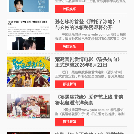
生活方式品牌BENCH主办的金秀贤菲律宾粉丝见
面会，将于10月2日在马尼拉SM Mall of
韩国娱乐
Asia（MOA）竞技场举行，预计规模达2万人。
这也是金秀贤自去年陷
孙艺珍将首登《拜托了冰箱》！
与玄彬的冰箱秘密即将公开
中国娱乐网讯 www yule com cn 据3日独家
报道，演员孙艺珍已决定录制JTBC综艺节目《拜
托了冰箱》，目前正在协调具体细节。这是孙艺
韩国娱乐
珍首次公开个人冰箱，也是她婚后首次以玄彬的
妻子身份参与
荒诞喜剧爱情电影《昏头转向》
正式定档2026年8月21日
近日，黑色幽默喜剧爱情电影《昏头转向》
正式官宣定档，即将登陆全国院线。影片聚焦普
通人的荒诞生活，以戏谑诙谐的镜头语言、反转
影视新闻
不断的剧情，融合爆笑喜剧与细腻爱情元素，打
造出一部接地气
《宴遇簪花缘》爱奇艺上线 非遗
簪花邂逅海洋美食
中国娱乐网讯www yule com cn 精品微短
剧《宴遇簪花缘》于8月3日在爱奇艺首播。该剧
是泉州荣膺世界美食之都后推出的首部美食主题
影视新闻
文旅微短剧，实力派演员孙茜特别出演簪花非遗
传承人，她曾参演