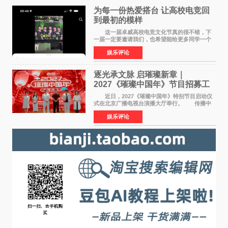
为每一份热爱搭台 让高校电竞回
到最初的模样
这一届卓威高校电竞文化节真的很不错，下
一届一定要邀请我们，也希望能给更多同学一个
来到现场的机会。 2026卓威高校电竞文化节
娱乐评论
已经落下帷幕，在活动结束后，仍有不少高校电
竞社负责人和现
逐光承文脉 启璀璨新章｜
2027《璀璨中国年》节目招募工
作圆满启动
近日，2027《璀璨中国年》特别节目启动仪
式在北京广播电视台演播大厅举行。 传播中
华优秀传统文化，弘扬纯正国风艺术，打造高规
娱乐评论
格、高质感、正能量的文艺盛典，是璀璨中国年
矢志不渝的初心