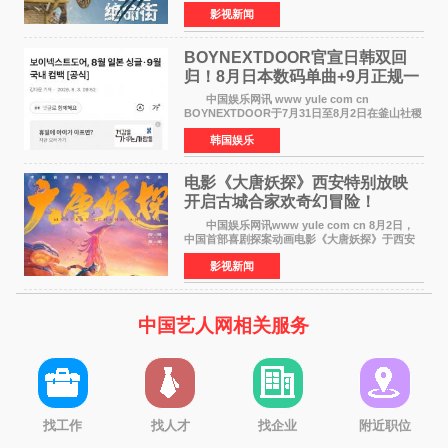
伯特·米切尔执导，好莱坞巨星安妮·海瑟薇、伊万
影视新闻
·麦克格雷格主演的2026年暑期惊悚恐龙大片《逃
出绝命
BOYNEXTDOOR官宣日韩双回
归！8月日本数码单曲+9月正规一
辑改版
中国娱乐网讯 www yule com cn
BOYNEXTDOOR于7月31日至8月2日在釜山社稷
室内体育馆举办了BOYNEXTDOOR TOUR
韩国娱乐
&lsquo;KNOCK ON Vol 2&rsquo; IN
BUSAN，与当地粉丝共度难忘时光。 在演
电影《大唐妖探》西安特别放映
开启古城合家欢奇幻冒险！
中国娱乐网讯www yule com cn 8月2日，
中国首部喜剧探案动画电影《大唐妖探》于西安
举办特别放映活动。活动面向西安市民及广大游
影视新闻
客开放超前观影，让一众观众率先奔赴一场新奇
欢乐的大唐探案之
中国艺人网相关服务
找工作
找人才
找企业
附近职位