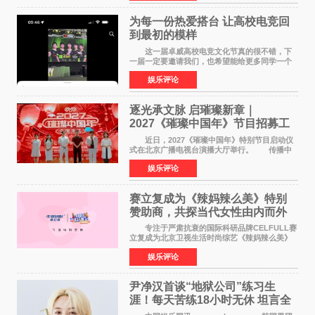
特色社会主义
为每一份热爱搭台 让高校电竞回
到最初的模样
这一届卓威高校电竞文化节真的很不错，下
一届一定要邀请我们，也希望能给更多同学一个
来到现场的机会。 2026卓威高校电竞文化节
娱乐评论
已经落下帷幕，在活动结束后，仍有不少高校电
竞社负责人和现
逐光承文脉 启璀璨新章｜
2027《璀璨中国年》节目招募工
作圆满启动
近日，2027《璀璨中国年》特别节目启动仪
式在北京广播电视台演播大厅举行。 传播中
华优秀传统文化，弘扬纯正国风艺术，打造高规
娱乐评论
格、高质感、正能量的文艺盛典，是璀璨中国年
矢志不渝的初心
赛立复成为《辣妈辣么美》特别
赞助商，共探当代女性由内而外
活力美
专注于严肃抗衰的国际科研品牌CELFULL赛
立复成为北京卫视生活时尚综艺《辣妈辣么美》
的特别赞助商,明星辣妈袁咏仪倾情参与，向广大
娱乐评论
都市女性传递健康生活新主张，寄语当代女性在
家庭与自我之间
尹净汉首谈“地狱公司”练习生
涯！每天苦练18小时无休 坦言全
靠成员撑过来