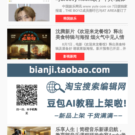
活动并行
中国娱乐网讯 www yule com cn 7日据独家
报道，THE BOYZ成员善旴已与AT AREA签订了
专属合约。AT AREA是由知名制作人组合
韩国娱乐
Groovy Room创立的hip-hop厂牌，旗下拥有多
位实力派音乐人，在韩
沈腾新片《欢迎来龙餐馆》释出
美食特辑与海报 烟火气中见人情
温暖
8月7日，电影《欢迎来龙餐馆》释出美食特
辑及菜备好 请就胃版海报。影片预售已开启，并
将于8月8日至10日14:00-21:00举行全国超前点
影视新闻
映。电影《欢迎来龙餐馆》作为战争美食喜剧大
片，讲述了中国
乐享人生｜简橙音乐新课启航，