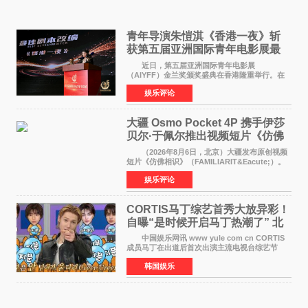
青年导演朱愷淇《香港一夜》斩
获第五届亚洲国际青年电影展最
佳剧本改编奖
近日，第五届亚洲国际青年电影展
（AIYFF）金兰奖颁奖盛典在香港隆重举行。在
这场汇聚数百位海内外电影人、文化界人士及媒
娱乐评论
体代表的亚洲青年影视盛会上，香港本土电影
《香港一夜》（Dawn in Ho
大疆 Osmo Pocket 4P 携手伊莎
贝尔·于佩尔推出视频短片《仿佛
相识》
（2026年8月6日，北京）大疆发布原创视频
短片《仿佛相识》（FAMILIARIT&Eacute;）。
视频短片由戛纳国际电影节最佳女演员伊莎贝尔·
娱乐评论
于佩尔（Isabelle Huppert）主演，全程使用大
疆首款双主摄口
CORTIS马丁综艺首秀大放异彩！
自曝“是时候开启马丁热潮了” 北
美巡演火热进行中
中国娱乐网讯 www yule com cn CORTIS
成员马丁在出道后首次出演主流电视台综艺节
目，展现了多才多艺的魅力。 马丁出演了5日
韩国娱乐
播出的MBC《Radio Star》Fashion与Passion
之间，I&lsquo;m