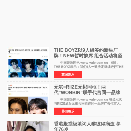
THE BOYZ以9人组签约新生厂
牌！NEW暂时缺席 组合活动将坚
定不移继续
中国娱乐网讯 www yule com cn 6日，
THE BOYZ表示：我们9人一致决定继续进行THE
BOYZ组合活动，并且已经完成了组合团体活动
韩国娱乐
签约。目前正在新生厂牌下进行活动准备。尚未
离开THE BOYZ原所
元斌×RIIZE元彬同框！两
代“WONBIN”联手代言同一品牌
颜值天花板合体
中国娱乐网讯 www yule com cn 演员元斌
与RIIZE成员元彬共同担任同一品牌广告代言人。
6日据独家报道，继演员元斌之后，RIIZE元彬最
韩国娱乐
近也被选为某在线中介平台A公司的共同广告代言
人，两人将作
香港殿堂级填词人黎彼得病逝 享
年76岁​