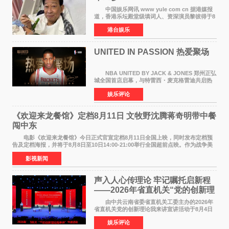
中国娱乐网讯 www yule com cn 据港媒报
道，香港乐坛殿堂级填词人、资深演员黎彼得于8
月5日上午因病离世，终年76岁。好友钟志光透
港台娱乐
露，黎彼得今年3月中风后便卧床休养，身体机能
持续衰退，最
UNITED IN PASSION 热爱聚场
NBA UNITED BY JACK & JONES 郑州正弘
城全国首店启幕，与特雷西・麦克格雷迪共启热
爱 2026 年7 月21 日，
娱乐评论
NBAUNITEDBYJACK&JONES 全国首店，于郑
州正弘城正式启幕。NBA 传奇球星
《欢迎来龙餐馆》定档8月11日 文牧野沈腾蒋奇明带中餐
闯中东
电影《欢迎来龙餐馆》今日正式官宣定档8月11日全国上映，同时发布定档预
告及定档海报，并将于8月8日至10日14:00-21:00举行全国超前点映。作为战争美
食大片，影片讲述的是中国厨师徐福（沈腾
影视新闻
声入人心传理论 牢记嘱托启新程
——2026年省直机关“党的创新理
论我来讲”宣讲活动圆满落幕
由中共云南省委省直机关工委主办的2026年
省直机关党的创新理论我来讲宣讲活动于8月4日
至5日在昆明举办。活动以 "牢记嘱托 感恩奋进
娱乐评论
开创云南发展新局面 "为主题，坚持以新时代中国