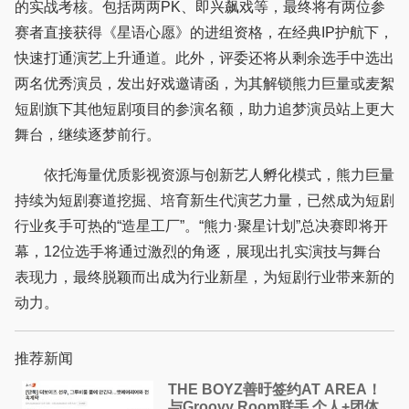
的实战考核。包括两两PK、即兴飙戏等，最终将有两位参
赛者直接获得《星语心愿》的进组资格，在经典IP护航下，
快速打通演艺上升通道。此外，评委还将从剩余选手中选出
两名优秀演员，发出好戏邀请函，为其解锁熊力巨量或麦絮
短剧旗下其他短剧项目的参演名额，助力追梦演员站上更大
舞台，继续逐梦前行。
依托海量优质影视资源与创新艺人孵化模式，熊力巨量
持续为短剧赛道挖掘、培育新生代演艺力量，已然成为短剧
行业炙手可热的“造星工厂”。“熊力·聚星计划”总决赛即将开
幕，12位选手将通过激烈的角逐，展现出扎实演技与舞台
表现力，最终脱颖而出成为行业新星，为短剧行业带来新的
动力。
推荐新闻
THE BOYZ善旴签约AT AREA！
与Groovy Room联手 个人+团体