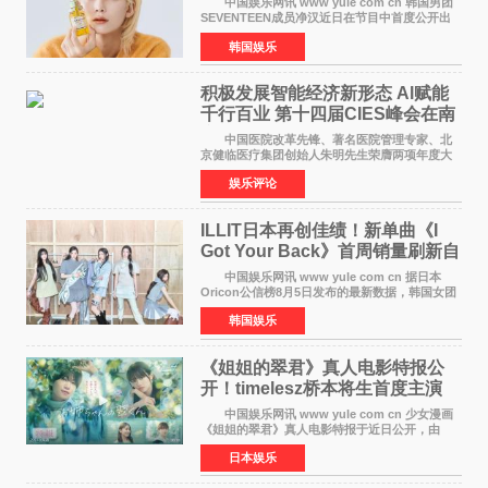
中国娱乐网讯 www yule com cn 韩国男团
SEVENTEEN成员净汉近日在节目中首度公开出
道前的残酷练习生经历，并提及经纪公司Pledis
韩国娱乐
娱乐，引发广泛关注。 在8月2日播出的日本
TBS综艺节目《周
积极发展智能经济新形态 Al赋能
千行百业 第十四届CIES峰会在南
京盛大召开
中国医院改革先锋、著名医院管理专家、北
京健临医疗集团创始人朱明先生荣膺两项年度大
奖 2026年7月31日，盛夏金陵，长江之畔，
娱乐评论
以重落地·真务实·强链接为主题的2026&lsquo;人
工智能+&rsquo
ILLIT日本再创佳绩！新单曲《I
Got Your Back》首周销量刷新自
身纪录
中国娱乐网讯 www yule com cn 据日本
Oricon公信榜8月5日发布的最新数据，韩国女团
ILLIT在日本发行的第二张单曲《I Got Your
韩国娱乐
Back》首周销量达到71,009张，成功跻身最新一
期周单曲排行
《姐姐的翠君》真人电影特报公
开！timelesz桥本将生首度主演
12月4日上映
中国娱乐网讯 www yule com cn 少女漫画
《姐姐的翠君》真人电影特报于近日公开，由
timelesz成员桥本将生担任主演，这也是他首次
日本娱乐
担任电影主演，引发高度关注。 女高中生咲
苗翠（中岛瑠菜