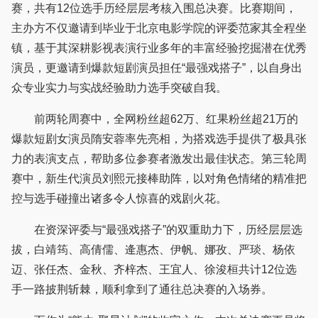
赛，共有12位选手历经层层考核入围总决赛。比赛期间，
主办方不仅邀请到毕业于北京电影学院的评委范家其全程坐
镇，基于其深耕影视表演行业多年的丰富经验挖掘潜在优秀
演员，更邀请到爆款短剧演员担任“最强戏搭子”，以自身出
众专业实力与实战经验助力选手突破自我。
前两轮周赛中，全网粉丝超62万、红果粉丝超21万的
爆款短剧女演员隋安蓉率先亮相，为搭戏选手提供了极具张
力的表演支点，帮助多位参赛者激发出最佳状态。第三轮周
赛中，新生代演员刘熙元接棒助阵，以对角色情绪的精准把
控与选手碰撞出诸多令人惊喜的戏剧火花。
在资深评委与“最强戏搭子”的双重助力下，历经层层选
拔，白靖筠、高倩儒、逄惠杰、伊帆、娜孜、严琰、杨依
迈、张任杰、金秋、齐梓杰、王宜人、徐浚桓共计12位选
手一路披荆斩棘，顺利拿到了通往总决赛的入场券。