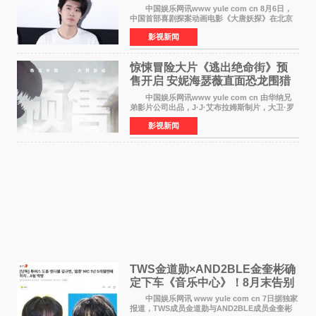
中国娱乐网讯www yule com cn 8月6日，
中国首部喜剧探案动画电影《大唐妖探》在北京
举办电影首映礼。导演程腾、联合导演黄珉、总
影视新闻
制片人曹紫建、制片人李莹莹，配音导演张喆，
对白指导程寅，领
惊悚冒险大片《逃出绝命街》预
售开启 安妮海瑟薇直面恐龙围猎
中国娱乐网讯www yule com cn 由华纳兄
弟影片公司出品，J·J·艾布拉姆斯制片，大卫·罗
伯特·米切尔执导，好莱坞巨星安妮·海瑟薇和伊万
影视新闻
·麦克格雷格领衔主演的2026暑期惊悚冒险大片
《逃出绝
TWS金道勋×AND2BLE金奎彬确
定下车《音乐中心》！8月末告别
MC席位
中国娱乐网讯 www yule com cn 7日据独家
报道，TWS成员金道勋与AND2BLE成员金奎彬