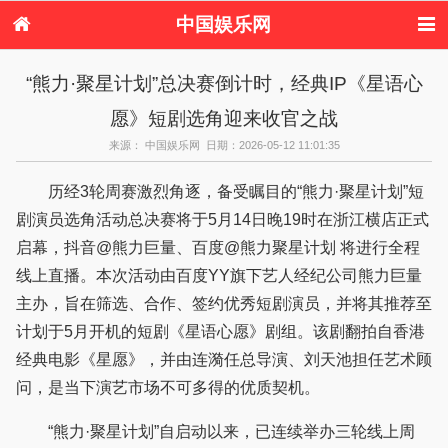
中国娱乐网
首页
新闻
女性
内地娱乐
“熊力·聚星计划”总决赛倒计时，经典IP《星语心
港台娱乐
日本娱乐
韩国娱乐
欧美娱乐
愿》短剧选角迎来收官之战
体育花边
音乐新闻
影视新闻
内地明星八卦
港台明星八卦
日本韩国明星
欧美明星八卦
娱乐评论
来源： 中国娱乐网 日期：2026-05-12 11:01:35
八卦
历经3轮周赛激烈角逐，备受瞩目的“熊力·聚星计划”短
剧演员选角活动总决赛将于5月14日晚19时在浙江横店正式
启幕，抖音@熊力巨量、百度@熊力聚星计划 将进行全程
线上直播。本次活动由百度YY旗下艺人经纪公司熊力巨量
主办，旨在筛选、合作、签约优秀短剧演员，并将其推荐至
计划于5月开机的短剧《星语心愿》剧组。该剧翻拍自香港
经典电影《星愿》，并由连漪任总导演、刘天池担任艺术顾
问，是当下演艺市场不可多得的优质契机。
“熊力·聚星计划”自启动以来，已连续举办三轮线上周