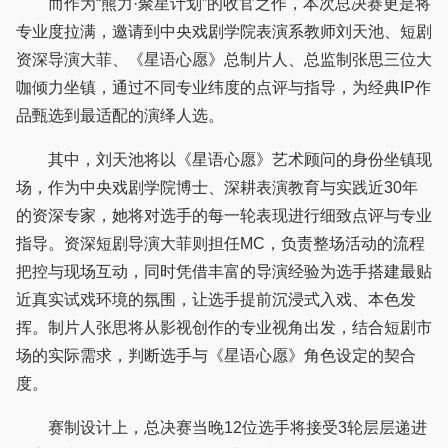
而作为“熊力·聚星计划”的收官之作，本次总决赛更是将
专业度拉满，邀请到中央戏剧学院表演系教师刘天池、短剧
资深导演大菲、《星语心愿》总制片人、总监制张思三位大
咖倾力坐镇，通过不同专业纬度的点评与指导，为经典IP作
品甄选到最适配的演绎人选。
其中，刘天池将以《星语心愿》艺术顾问的身份坐镇现
场，作为中央戏剧学院博士、深耕表演教育与实践近30年
的资深专家，她将对选手的每一轮表现进行细致点评与专业
指导。资深短剧导演大菲则担任MC，负责整场活动的流程
把控与现场互动，同时凭借丰富的导演经验为选手搭建最贴
近真实试戏环境的氛围，让选手提前沉浸式入戏、本色发
挥。制片人张思将从影视创作的专业视角出发，结合短剧市
场的实际需求，判断选手与《星语心愿》角色设定的契合
度。
赛制设计上，总决赛当晚12位选手将接受3轮层层递进