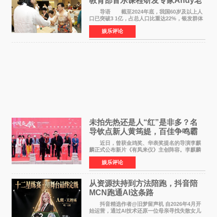
教育部音乐课程研发专家Andy老
师重磅入驻领航银龄琴声
导语 截至2024年底，我国60岁及以上人
口已突破3 1亿，占总人口比重达22%，银发群体
的精神文化需求日益凸显。2024年1月，国务院办
娱乐评论
公厅印发《关于发展银发经济增进老年人福祉的
意见》——这是
未拍先热还是人“红”是非多？名
导钦点新人黄筠媞，百佳争鸣霸
气回应
近日，曾获金鸡奖、华表奖提名的导演李麒
麟正式公布新片《有凤来仪》主创阵容。李麒麟
早年凭电影《华容道》获得金鸡奖、华表奖提
娱乐评论
名，此后长期参与国内外电影制作，其担任制片
人参与的作品亦曾
从资源扶持到方法陪跑，抖音陪
MCN跑通AI这条路
抖音精选作者@旧梦留声机 自2026年4月开
始运营，通过AI技术还原一位母亲寻找失散女儿