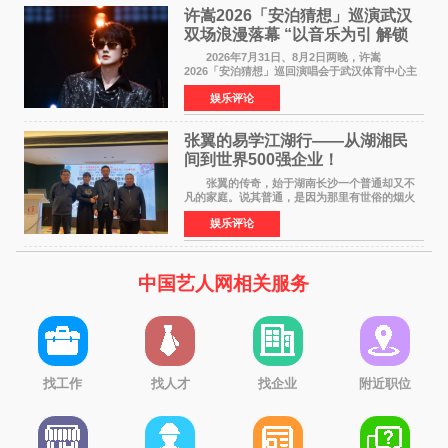
许嵩2026「安泊猜想」巡演武汉
双场浪漫落幕 “以音乐为引 解锁
江城记忆”
2026年7月31日、8月2日两晚，许嵩
2026「安泊猜想」巡回演唱会于武汉体育中心主
体育场盛大开唱。许嵩与数万歌迷在此相聚，从
娱乐评论
浪漫惬意的舞台设计到充满诚意与惊喜的现场互
动，共同开启了一场关于
张翼的易学江湖行——从湖湘民
间到世界500强企业！
张翼的传奇，始于湖南长沙一个普通却又不
凡的家庭。说其普通，是因为那里有世俗的烟火
气；说其不凡，是因为家中有一位洞悉天地玄机
娱乐评论
的长者——他的爷爷。作为当地的风水师，爷爷
是张翼走进易学
中国艺人网相关服务
找工作
找人才
找企业
附近职位