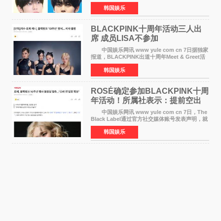
将于8月离开《音乐中心》MC的位置。 金道
韩国娱乐
勋与金奎彬于去年3月与H2H A-NA一起被选为
《音乐中心》MC，约1
BLACKPINK十周年活动三人出
席 成员LISA不参加
中国娱乐网讯 www yule com cn 7日据独家
报道，BLACKPINK出道十周年Meet & Greet活
动将由智秀、ROS&Eacute;、JENNIE出席，
韩国娱乐
LISA将缺席。 此前BLACKPINK所属社YG并
未为组合出道十周年做
ROSÉ确定参加BLACKPINK十周
年活动！所属社表示：提前空出
了时间
中国娱乐网讯 www yule com cn 7日，The
Black Label通过官方社交媒体账号发表声明，就
近期网络上关于ROS&Eacute;个人行程及是否参
韩国娱乐
加BLACKPINK出道纪念活动的种种猜测作出正
式回应。 Th