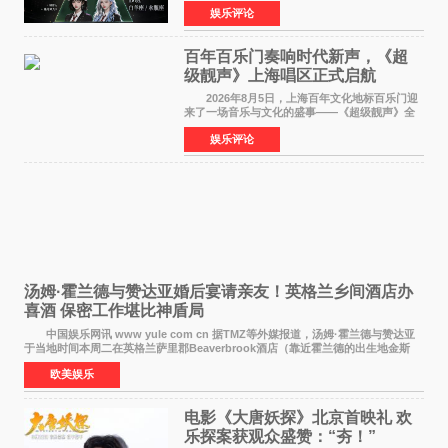
的故事，凭借强情感表达获得大量用户关注，发
娱乐评论
布仅21小时便获得超1亿曝光、超1000万互动。
此后，账号持续沿
百年百乐门奏响时代新声，《超
级靓声》上海唱区正式启航
2026年8月5日，上海百年文化地标百乐门迎
来了一场音乐与文化的盛事——《超级靓声》全
国励志音乐公益节目上海唱区新闻发布会暨启动
娱乐评论
仪式在此隆重举行。各界领导、嘉宾与媒体朋友
齐聚一堂，共同
汤姆·霍兰德与赞达亚婚后宴请亲友！英格兰乡间酒店办
喜酒 保密工作堪比神盾局
中国娱乐网讯 www yule com cn 据TMZ等外媒报道，汤姆·霍兰德与赞达亚
于当地时间本周二在英格兰萨里郡Beaverbrook酒店（靠近霍兰德的出生地金斯
顿）举办婚宴，邀请家人与朋友们喝喜酒，庆祝
欧美娱乐
电影《大唐妖探》北京首映礼 欢
乐探案获观众盛赞：“夯！”