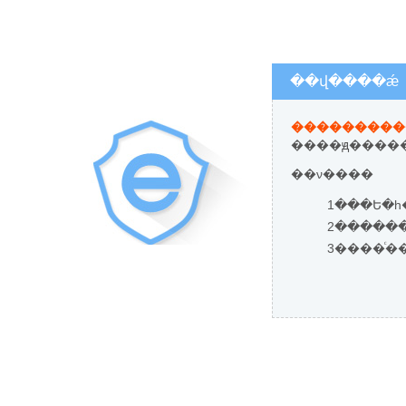
��վ����ǽ
����ԭ�����
��ν����
1���Ե�һ
3����ͨ�