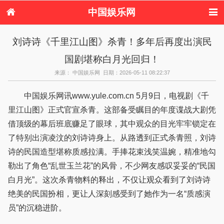
中国娱乐网
首页
新闻
女性
内地娱乐
刘诗诗《千里江山图》杀青！多年后再度出演民
港台娱乐
日本娱乐
韩国娱乐
欧美娱乐
国剧堪称白月光回归！
体育花边
音乐新闻
影视新闻
内地明星八卦
港台明星八卦
日本韩国明星
欧美明星八卦
娱乐评论
来源： 中国娱乐网 日期：2026-05-11 08:22:37
八卦
中国娱乐网讯www.yule.com.cn 5月9日，电视剧《千
里江山图》正式官宣杀青。这部备受瞩目的年度谍战大剧凭
借顶级的幕后班底赚足了眼球，其中观众的目光牢牢锁定在
了特别出演凌汶的刘诗诗身上。从路透到正式杀青照，刘诗
诗的民国造型堪称质感拉满。手捧花束浅笑温婉，精准地勾
勒出了角色“乱世玉兰花”的风骨，不少网友感叹妥妥的“民国
白月光”。这次杀青物料的释出，不仅让观众看到了刘诗诗
绝美的民国扮相，更让人深刻感受到了她作为一名“质感演
员”的沉稳进阶。