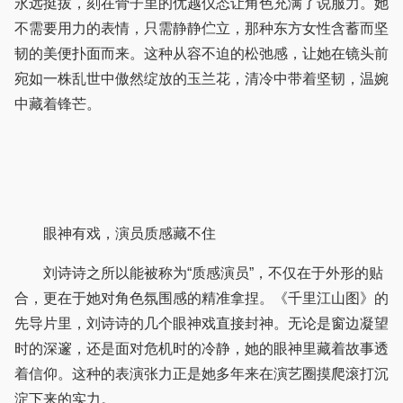
永远挺拔，刻在骨子里的优越仪态让角色充满了说服力。她
不需要用力的表情，只需静静伫立，那种东方女性含蓄而坚
韧的美便扑面而来。这种从容不迫的松弛感，让她在镜头前
宛如一株乱世中傲然绽放的玉兰花，清冷中带着坚韧，温婉
中藏着锋芒。
眼神有戏，演员质感藏不住
刘诗诗之所以能被称为“质感演员”，不仅在于外形的贴
合，更在于她对角色氛围感的精准拿捏。《千里江山图》的
先导片里，刘诗诗的几个眼神戏直接封神。无论是窗边凝望
时的深邃，还是面对危机时的冷静，她的眼神里藏着故事透
着信仰。这种的表演张力正是她多年来在演艺圈摸爬滚打沉
淀下来的实力。