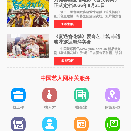
正式定档2026年8月21日
近日，黑色幽默喜剧爱情电影《昏头转向》
正式官宣定档，即将登陆全国院线。影片聚焦普
通人的荒诞生活，以戏谑诙谐的镜头语言、反转
影视新闻
不断的剧情，融合爆笑喜剧与细腻爱情元素，打
造出一部接地气
《宴遇簪花缘》爱奇艺上线 非遗
簪花邂逅海洋美食
中国娱乐网讯www yule com cn 精品微短
剧《宴遇簪花缘》于8月3日在爱奇艺首播。该剧
是泉州荣膺世界美食之都后推出的首部美食主题
影视新闻
文旅微短剧，实力派演员孙茜特别出演簪花非遗
传承人，她曾参演
中国艺人网相关服务
找工作
找人才
找企业
附近职位