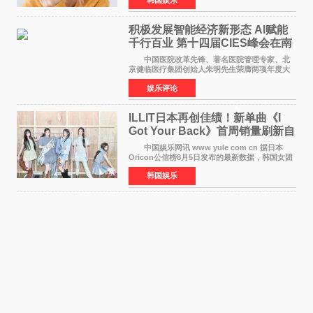
娱乐，引发广泛关注。 在8月2日播出的日本
TBS综艺节目《周
积极发展智能经济新形态 Al赋能
千行百业 第十四届CIES峰会在南
京盛大召开
中国医院改革先锋、著名医院管理专家、北
京健临医疗集团创始人朱明先生荣膺两项年度大
奖 2026年7月31日，盛夏金陵，长江之畔，
娱乐评论
以重落地·真务实·强链接为主题的2026&lsquo;人
工智能+&rsquo
ILLIT日本再创佳绩！新单曲《I
Got Your Back》首周销量刷新自
身纪录
中国娱乐网讯 www yule com cn 据日本
Oricon公信榜8月5日发布的最新数据，韩国女团
ILLIT在日本发行的第二张单曲《I Got Your
韩国娱乐
Back》首周销量达到71,009张，成功跻身最新一
期周单曲排行