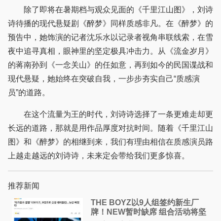
除了即将在暑期档与观众见面的《千里江山图》，刘诗
诗待播的现代悬疑剧《醉梦》同样质感非凡。在《醉梦》的
预告中，她饰演的记者沈乐水以记录者视角串联线索，在雪
夜中追寻真相，眼神里的坚定极具冲击力。从《流金岁月》
的蒋南孙到《一念关山》的任如意，再到如今的民国谍战和
现代悬疑，她始终在突破自我，一步步夯实自己“质感演
员”的道路。
在这个流量为王的时代，刘诗诗选择了一条更难走却更
长远的道路，那就是用作品厚度对抗时间。随着《千里江山
图》和《醉梦》的相继到来，我们有理由相信在质感演员路
上越走越远的刘诗诗，未来定会带给我们更多惊喜。
推荐新闻
THE BOYZ以9人组签约新生厂
牌！NEW暂时缺席 组合活动将坚