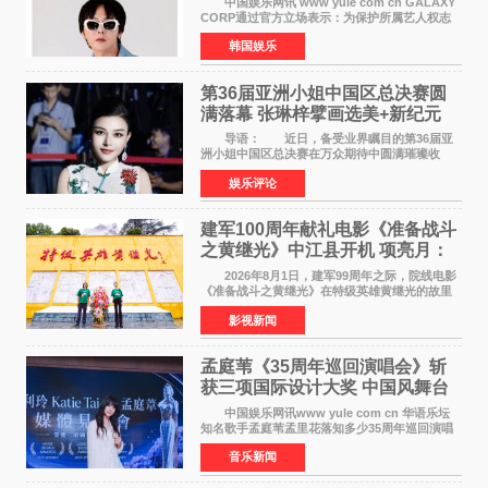
中国娱乐网讯 www yule com cn GALAXY
CORP通过官方立场表示：为保护所属艺人权志
龙的名誉和权益，将持续对网络上发生的名誉损
韩国娱乐
害、散布虚假事实、侮辱、恶意诽谤等行为采取
法律应对措施。
第36届亚洲小姐中国区总决赛圆
满落幕 张琳梓擘画选美+新纪元
导语： 近日，备受业界瞩目的第36届亚
洲小姐中国区总决赛在万众期待中圆满璀璨收
官。整场盛典汇聚万千芳华，不仅完成了新一届
娱乐评论
美丽代言人的加冕选拔，更在行业发展层面带来
颠覆性突破。活动
建军100周年献礼电影《准备战斗
之黄继光》中江县开机 项亮月：
以光影为笔，书写英雄赞歌
2026年8月1日，建军99周年之际，院线电影
《准备战斗之黄继光》在特级英雄黄继光的故里
——四川省德阳市中江县黄继光出生地正式开
影视新闻
机。本片出品人、总制片人项亮月主持开机仪
式，&zwnj;特级英雄
孟庭苇《35周年巡回演唱会》斩
获三项国际设计大奖 中国风舞台
美学获全球认可
中国娱乐网讯www yule com cn 华语乐坛
知名歌手孟庭苇孟里花落知多少35周年巡回演唱
会再传喜讯。该演唱会先后荣获美国MUSE
音乐新闻
Creative Awards白金奖（Platinum Winner）、
英国London Design