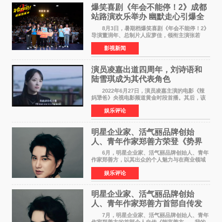
爆笑喜剧《年会不能停！2》成都
站路演欢乐举办 幽默走心引爆全
场共鸣
8月3日，暑期档爆笑喜剧《年会不能停！2》
导演董润年、总制片人应萝佳，领衔主演张若
昀、白客，惊喜出演庄达菲，特别主演孙艺洲，
影视新闻
特别出演田雨，友情出演欧阳奋强出席成都路
演，与观众近距离互
演员凌嘉出道四周年，刘诗语和
陆雪琪成为其代表角色
2022年6月27日，演员凌嘉主演的电影《辣
妈犟爸》央视电影频道黄金时段首播。其后，该
电影在央视电影频道多次复播（2022年8月10
娱乐评论
日，2022年9月30日，2023年7月17日，2025年7
月14日）。除了多次复
明星企业家、活气丽品牌创始
人、青年作家郑善方荣登《势界
POWERCIRCLES》6月刊
6月，明星企业家、活气丽品牌创始人、青年
作家郑善方，以其出众的个人魅力与在商业领域
的卓越建树，成功登上《势界
娱乐评论
POWERCIRCLES》，展现了他在时尚与商业领
域的双重影响力。 明星企业家、青
明星企业家、活气丽品牌创始
人、青年作家郑善方首部自传发
布， 书写跨界创业者的成长答卷
7月，明星企业家、活气丽品牌创始人、青年