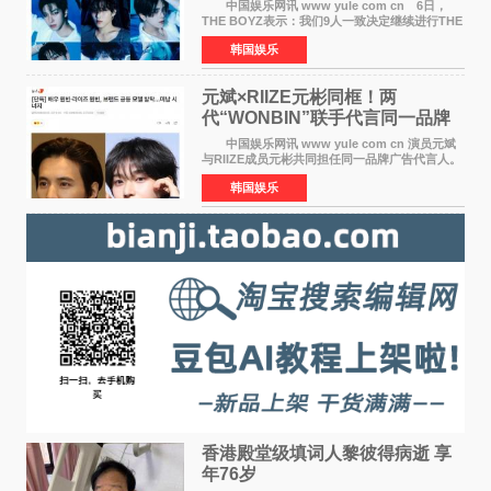
定不移继续
中国娱乐网讯 www yule com cn 6日，
THE BOYZ表示：我们9人一致决定继续进行THE
BOYZ组合活动，并且已经完成了组合团体活动
韩国娱乐
签约。目前正在新生厂牌下进行活动准备。尚未
离开THE BOYZ原所
元斌×RIIZE元彬同框！两
代“WONBIN”联手代言同一品牌
颜值天花板合体
中国娱乐网讯 www yule com cn 演员元斌
与RIIZE成员元彬共同担任同一品牌广告代言人。
6日据独家报道，继演员元斌之后，RIIZE元彬最
韩国娱乐
近也被选为某在线中介平台A公司的共同广告代言
人，两人将作
香港殿堂级填词人黎彼得病逝 享
年76岁​