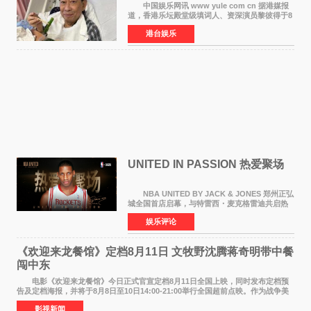
中国娱乐网讯 www yule com cn 据港媒报
道，香港乐坛殿堂级填词人、资深演员黎彼得于8
月5日上午因病离世，终年76岁。好友钟志光透
港台娱乐
露，黎彼得今年3月中风后便卧床休养，身体机能
持续衰退，最
UNITED IN PASSION 热爱聚场
NBA UNITED BY JACK & JONES 郑州正弘
城全国首店启幕，与特雷西・麦克格雷迪共启热
爱 2026 年7 月21 日，
娱乐评论
NBAUNITEDBYJACK&JONES 全国首店，于郑
州正弘城正式启幕。NBA 传奇球星
《欢迎来龙餐馆》定档8月11日 文牧野沈腾蒋奇明带中餐
闯中东
电影《欢迎来龙餐馆》今日正式官宣定档8月11日全国上映，同时发布定档预
告及定档海报，并将于8月8日至10日14:00-21:00举行全国超前点映。作为战争美
食大片，影片讲述的是中国厨师徐福（沈腾
影视新闻