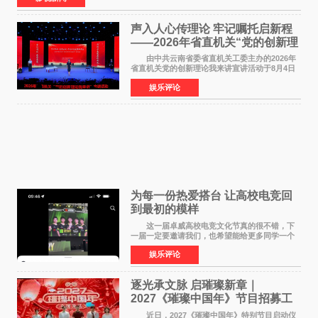
声入人心传理论 牢记嘱托启新程
——2026年省直机关“党的创新理
论我来讲”宣讲活动圆满落幕
由中共云南省委省直机关工委主办的2026年
省直机关党的创新理论我来讲宣讲活动于8月4日
至5日在昆明举办。活动以 "牢记嘱托 感恩奋进
娱乐评论
开创云南发展新局面 "为主题，坚持以新时代中国
特色社会主义
为每一份热爱搭台 让高校电竞回
到最初的模样
这一届卓威高校电竞文化节真的很不错，下
一届一定要邀请我们，也希望能给更多同学一个
来到现场的机会。 2026卓威高校电竞文化节
娱乐评论
已经落下帷幕，在活动结束后，仍有不少高校电
竞社负责人和现
逐光承文脉 启璀璨新章｜
2027《璀璨中国年》节目招募工
作圆满启动
近日，2027《璀璨中国年》特别节目启动仪