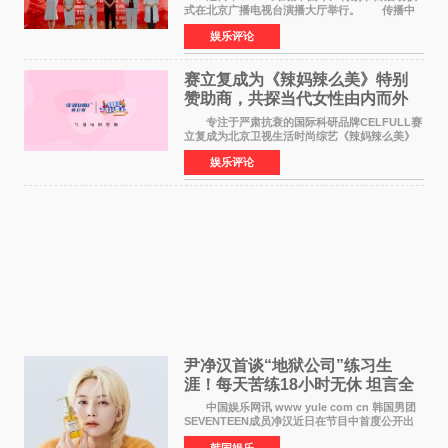
式在北京广播电视台演播大厅举行。 传播中
华优秀传统文化，弘扬纯正国风艺术，打造高规
娱乐评论
格、高质感、正能量的文艺盛典，是璀璨中国年
矢志不渝的初心
赛立复成为《辣妈辣么美》特别
赞助商，共探当代女性由内而外
活力美
专注于严肃抗衰的国际科研品牌CELFULL赛
立复成为北京卫视生活时尚综艺《辣妈辣么美》
的特别赞助商,明星辣妈袁咏仪倾情参与，向广大
娱乐评论
都市女性传递健康生活新主张，寄语当代女性在
家庭与自我之间
尹净汉首谈“地狱公司”练习生
涯！每天苦练18小时无休 坦言全
靠成员撑过来
中国娱乐网讯 www yule com cn 韩国男团
SEVENTEEN成员净汉近日在节目中首度公开出
道前的残酷练习生经历，并提及经纪公司Pledis
韩国娱乐