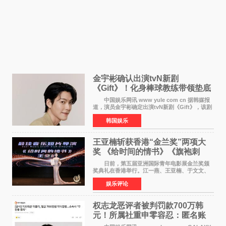
金宇彬确认出演tvN新剧
《Gift》！化身棒球教练带领垫底
球队逆袭
中国娱乐网讯 www yule com cn 据韩媒报
道，演员金宇彬确定出演tvN新剧《Gift》，该剧
预计将于下半年播出，引发观众高度期待。
韩国娱乐
本剧改编自同名网络漫画，讲述一位经历意外事
故后获得特殊
王亚楠斩获香港“金兰奖”两项大
奖 《给时间的情书》《旗袍刺
客》双双获肯定
日前，第五届亚洲国际青年电影展金兰奖颁
奖典礼在香港举行。江一燕、王亚楠、于文文、
李东学等知名演员出席活动。著名演员、导演王
娱乐评论
亚楠凭借音乐故事片《给时间的情书》和院线电
影《旗袍刺客》
权志龙恶评者被判罚款700万韩
元！所属社重申零容忍：匿名账
号也难逃刑责