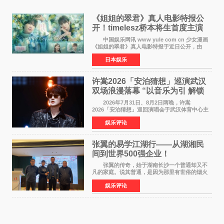
《姐姐的翠君》真人电影特报公
开！timelesz桥本将生首度主演
12月4日上映
中国娱乐网讯 www yule com cn 少女漫画
《姐姐的翠君》真人电影特报于近日公开，由
timelesz成员桥本将生担任主演，这也是他首次
日本娱乐
担任电影主演，引发高度关注。 女高中生咲
苗翠（中岛瑠菜
许嵩2026「安泊猜想」巡演武汉
双场浪漫落幕 “以音乐为引 解锁
江城记忆”
2026年7月31日、8月2日两晚，许嵩
2026「安泊猜想」巡回演唱会于武汉体育中心主
体育场盛大开唱。许嵩与数万歌迷在此相聚，从
娱乐评论
浪漫惬意的舞台设计到充满诚意与惊喜的现场互
动，共同开启了一场关于
张翼的易学江湖行——从湖湘民
间到世界500强企业！
张翼的传奇，始于湖南长沙一个普通却又不
凡的家庭。说其普通，是因为那里有世俗的烟火
气；说其不凡，是因为家中有一位洞悉天地玄机
娱乐评论
的长者——他的爷爷。作为当地的风水师，爷爷
是张翼走进易学