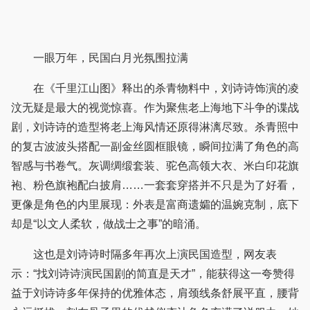
一眼万年，民国白月光氛围拉满
在《千里江山图》释出的杀青物料中，刘诗诗饰演的凌
汶无疑是最大的视觉惊喜。作为聚焦老上海地下斗争的谍战
剧，刘诗诗的造型将老上海风情还原得淋漓尽致。杀青照中
的复古波波头搭配一副金丝圆框眼镜，瞬间拉满了角色的高
智感与书卷气。灰调绸缎套装、驼色高领大衣、米白印花旗
袍、粉色旗袍配白披肩……一套套穿搭并不只是为了好看，
更像是角色的内里展现：外表是富商遗孀的温婉克制，底下
却是“以文人柔软，做战士之事”的暗涌。
这也是刘诗诗时隔多年再次上演民国造型，网友表
示：“找刘诗诗演民国剧的简直是天才”，能获得这一夸赞得
益于刘诗诗多年保持的优雅体态，肩颈线条舒展平直，腰背