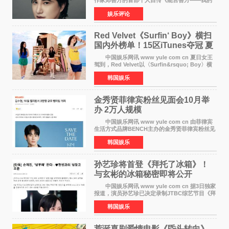
作家郑善方的首部个人自传《能言善方——我的
跨界人生》正式发行。这本书以他的人生轨迹为
娱乐评论
脉络，首次完整公开了从逐梦少年到横跨美业、
公益等多领域的
Red Velvet《Surfin‘ Boy》横扫
国内外榜单！15区iTunes夺冠 夏
日女王强势回归
中国娱乐网讯 www yule com cn 夏日女王
驾到，Red Velvet以〈Surfin&rsquo; Boy〉横
扫国内外榜单，获得音乐粉丝的热烈反响。
韩国娱乐
Red Velvet于3日发行了夏日迷你专辑《Velvet
Summer》，
金秀贤菲律宾粉丝见面会10月举
办 2万人规模
中国娱乐网讯 www yule com cn 由菲律宾
生活方式品牌BENCH主办的金秀贤菲律宾粉丝见
面会，将于10月2日在马尼拉SM Mall of
韩国娱乐
Asia（MOA）竞技场举行，预计规模达2万人。
这也是金秀贤自去年陷
孙艺珍将首登《拜托了冰箱》！
与玄彬的冰箱秘密即将公开
中国娱乐网讯 www yule com cn 据3日独家
报道，演员孙艺珍已决定录制JTBC综艺节目《拜
托了冰箱》，目前正在协调具体细节。这是孙艺
韩国娱乐
珍首次公开个人冰箱，也是她婚后首次以玄彬的
妻子身份参与
荒诞喜剧爱情电影《昏头转向》