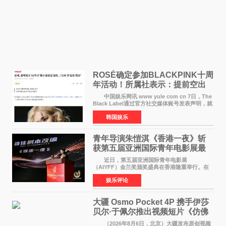
ROSÉ确定参加BLACKPINK十周
年活动！所属社表示：提前空出
了时间
中国娱乐网讯 www yule com cn 7日，The
Black Label通过官方社交媒体账号发表声明，就
近期网络上关于ROS&Eacute;个人行程及是否参
韩国娱乐
加BLACKPINK出道纪念活动的种种猜测作出正
式回应。 Th
青年导演朱愷淇《香港一夜》斩
获第五届亚洲国际青年电影展最
佳剧本改编奖
近日，第五届亚洲国际青年电影展
（AIYFF）金兰奖颁奖盛典在香港隆重举行。在
这场汇聚数百位海内外电影人、文化界人士及媒
娱乐评论
体代表的亚洲青年影视盛会上，香港本土电影
《香港一夜》（Dawn in Ho
大疆 Osmo Pocket 4P 携手伊莎
贝尔·于佩尔推出视频短片《仿佛
相识》
（2026年8月6日，北京）大疆发布原创视频