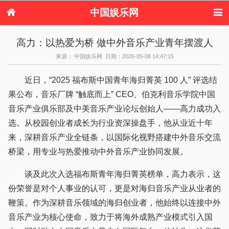
中国娱乐网
首页
新闻
女性
内地娱乐
高力：以热爱为桥 做中外音乐产业青年摆渡人
港台娱乐
日本娱乐
韩国娱乐
欧美娱乐
来源： 中国娱乐网 日期：2026-05-08 14:47:15
体育花边
音乐新闻
影视新闻
内地明星八卦
港台明星八卦
日本韩国明星
欧美明星八卦
娱乐评论
近日，“2025 福布斯中国青年海归菁英 100 人” 评选结
八卦
果公布，音乐厂牌 “触底而上” CEO、伯克利音乐学院中国
音乐产业俱乐部及中美音乐产业论坛创始人——高力成功入
选。从校园创业者成长为行业资深操盘手，他从业近十年
来，深耕音乐产业全链条，以国际化视野搭建中外音乐交流
桥梁，用专业与热爱推动中外音乐产业协同发展。
谈及此次入选福布斯青年海归菁英榜单，高力表示，这
份荣誉是对个人事业的认可，更是对海归音乐产业从业者的
鞭策。作为深耕音乐领域的海归创业者，他始终以连接中外
音乐产业为核心使命，致力于将海外成熟产业模式引入国