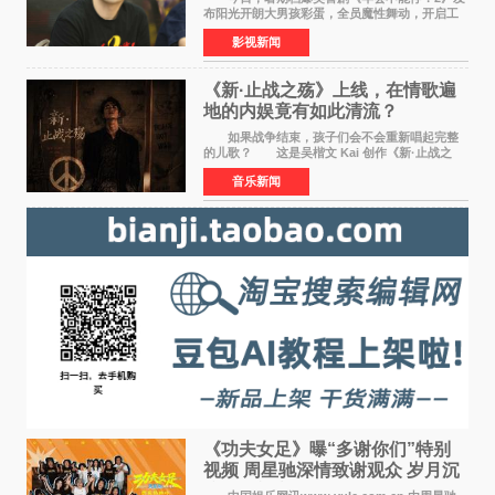
布阳光开朗大男孩彩蛋，全员魔性舞动，开启工
位狂欢模式。影片于昨日同步举办专家座谈会，
影视新闻
导演董润年、总制片人应萝佳出席现场，与一众
业内、学界专家
《新·止战之殇》上线，在情歌遍
地的内娱竟有如此清流？
如果战争结束，孩子们会不会重新唱起完整
的儿歌？ 这是吴楷文 Kai 创作《新·止战之
殇》时最初的想法。 从伊朗相关冲突引发的
音乐新闻
地区局势，到世界各地仍在发生的动荡与不安，
战争从来不只
《功夫女足》曝“多谢你们”特别
视频 周星驰深情致谢观众 岁月沉
淀不灭初心