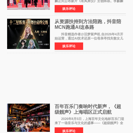
麟正式公布新片《有凤来仪》主创阵容。李麒麟
早年凭电影《华容道》获得金鸡奖、华表奖提
娱乐评论
名，此后长期参与国内外电影制作，其担任制片
人参与的作品亦曾
从资源扶持到方法陪跑，抖音陪
MCN跑通AI这条路
抖音精选作者@旧梦留声机 自2026年4月开
始运营，通过AI技术还原一位母亲寻找失散女儿
的故事，凭借强情感表达获得大量用户关注，发
娱乐评论
布仅21小时便获得超1亿曝光、超1000万互动。
此后，账号持续沿
百年百乐门奏响时代新声，《超
级靓声》上海唱区正式启航
2026年8月5日，上海百年文化地标百乐门迎
来了一场音乐与文化的盛事——《超级靓声》全
国励志音乐公益节目上海唱区新闻发布会暨启动
娱乐评论
仪式在此隆重举行。各界领导、嘉宾与媒体朋友