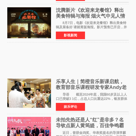
位实力派音乐人，在韩
沈腾新片《欢迎来龙餐馆》释出
美食特辑与海报 烟火气中见人情
温暖
8月7日，电影《欢迎来龙餐馆》释出美食特
辑及菜备好 请就胃版海报。影片预售已开启，并
将于8月8日至10日14:00-21:00举行全国超前点
影视新闻
映。电影《欢迎来龙餐馆》作为战争美食喜剧大
片，讲述了中国
乐享人生｜简橙音乐新课启航，
教育部音乐课程研发专家Andy老
师重磅入驻领航银龄琴声
导语 截至2024年底，我国60岁及以上人
口已突破3 1亿，占总人口比重达22%，银发群体
的精神文化需求日益凸显。2024年1月，国务院办
娱乐评论
公厅印发《关于发展银发经济增进老年人福祉的
意见》——这是
未拍先热还是人“红”是非多？名
导钦点新人黄筠媞，百佳争鸣霸
气回应
近日，曾获金鸡奖、华表奖提名的导演李麒