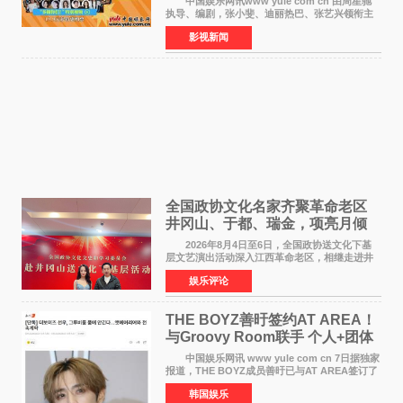
中国娱乐网讯www yule com cn 由周星驰
执导、编剧，张小斐、迪丽热巴、张艺兴领衔主
演，刘嘉玲、佐藤健特别出演，艾米、雪野、蔡
影视新闻
思贝、胡予安、倪好特别介绍的喜剧电影《功夫
女足》释出多谢你
全国政协文化名家齐聚革命老区
井冈山、于都、瑞金，项亮月倾
情献唱《桃花谣》致敬红色沃土
2026年8月4日至6日，全国政协送文化下基
层文艺演出活动深入江西革命老区，相继走进井
冈山、于都长征出发地、瑞金三地。由全国政协
娱乐评论
文化文史和学习委员会副主任、甘肃省政协原主
席欧阳坚率团，一
THE BOYZ善旴签约AT AREA！
与Groovy Room联手 个人+团体
活动并行
中国娱乐网讯 www yule com cn 7日据独家
报道，THE BOYZ成员善旴已与AT AREA签订了
专属合约。AT AREA是由知名制作人组合
韩国娱乐
Groovy Room创立的hip-hop厂牌，旗下拥有多