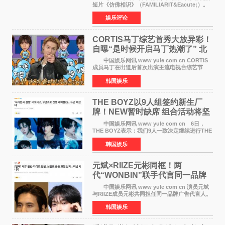
短片《仿佛相识》（FAMILIARIT&Eacute;）。
视频短片由戛纳国际电影节最佳女演员伊莎贝尔·
娱乐评论
于佩尔（Isabelle Huppert）主演，全程使用大
疆首款双主摄口
CORTIS马丁综艺首秀大放异彩！
自曝“是时候开启马丁热潮了” 北
美巡演火热进行中
中国娱乐网讯 www yule com cn CORTIS
成员马丁在出道后首次出演主流电视台综艺节
目，展现了多才多艺的魅力。 马丁出演了5日
韩国娱乐
播出的MBC《Radio Star》Fashion与Passion
之间，I&lsquo;m
THE BOYZ以9人组签约新生厂
牌！NEW暂时缺席 组合活动将坚
定不移继续
中国娱乐网讯 www yule com cn 6日，
THE BOYZ表示：我们9人一致决定继续进行THE
BOYZ组合活动，并且已经完成了组合团体活动
韩国娱乐
签约。目前正在新生厂牌下进行活动准备。尚未
离开THE BOYZ原所
元斌×RIIZE元彬同框！两
代“WONBIN”联手代言同一品牌
颜值天花板合体
中国娱乐网讯 www yule com cn 演员元斌
与RIIZE成员元彬共同担任同一品牌广告代言人。
6日据独家报道，继演员元斌之后，RIIZE元彬最
韩国娱乐
近也被选为某在线中介平台A公司的共同广告代言
人，两人将作