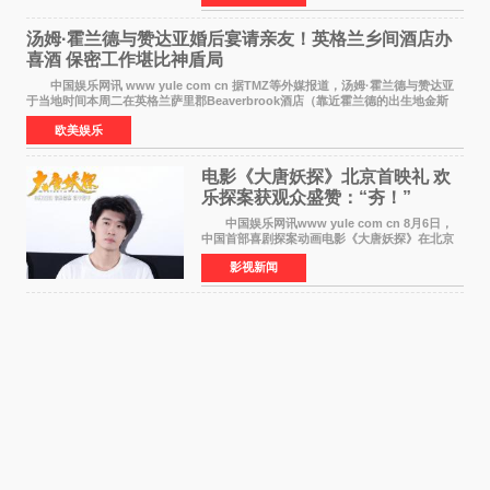
齐聚一堂，共同
汤姆·霍兰德与赞达亚婚后宴请亲友！英格兰乡间酒店办
喜酒 保密工作堪比神盾局
中国娱乐网讯 www yule com cn 据TMZ等外媒报道，汤姆·霍兰德与赞达亚
于当地时间本周二在英格兰萨里郡Beaverbrook酒店（靠近霍兰德的出生地金斯
顿）举办婚宴，邀请家人与朋友们喝喜酒，庆祝
欧美娱乐
电影《大唐妖探》北京首映礼 欢
乐探案获观众盛赞：“夯！”
中国娱乐网讯www yule com cn 8月6日，
中国首部喜剧探案动画电影《大唐妖探》在北京
举办电影首映礼。导演程腾、联合导演黄珉、总
影视新闻
制片人曹紫建、制片人李莹莹，配音导演张喆，
对白指导程寅，领