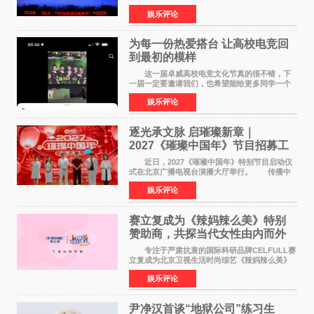
至5日在昆明举办。活动以 "牢记嘱托 感恩奋进
娱乐评论
开创云南发展新局面 "为主题，坚持以新时代中国
特色社会主义
为每一份热爱搭台 让高校电竞回
到最初的模样
这一届卓威高校电竞文化节真的很不错，下
一届一定要邀请我们，也希望能给更多同学一个
来到现场的机会。 2026卓威高校电竞文化节
娱乐评论
已经落下帷幕，在活动结束后，仍有不少高校电
竞社负责人和现
逐光承文脉 启璀璨新章｜
2027《璀璨中国年》节目招募工
作圆满启动
近日，2027《璀璨中国年》特别节目启动仪
式在北京广播电视台演播大厅举行。 传播中
华优秀传统文化，弘扬纯正国风艺术，打造高规
娱乐评论
格、高质感、正能量的文艺盛典，是璀璨中国年
矢志不渝的初心
赛立复成为《辣妈辣么美》特别
赞助商，共探当代女性由内而外
活力美
专注于严肃抗衰的国际科研品牌CELFULL赛
立复成为北京卫视生活时尚综艺《辣妈辣么美》
的特别赞助商,明星辣妈袁咏仪倾情参与，向广大
娱乐评论
都市女性传递健康生活新主张，寄语当代女性在
家庭与自我之间
尹净汉首谈“地狱公司”练习生