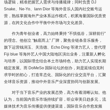
场逻辑，精准把握艺人需求与传播规律；同时负责 DJ
Snake、Ne-Yo、Iann Dior 等海外音乐人国内社交账号运
营，熟练掌握海外产业体系运作模式，积累海量国际优质资
源，在跨文化合作中平衡中外市场与文化差异。
作为青年创业者，高力始终秉持 “不惧低谷，深耕前行”
的理念。他创立 “触底而上” 厂牌，聚焦全链条音乐服务，
旗下运营钱润玉、关浩德、Echo Ding 等潜力艺人，曾代理
Fiji blue 等海外艺人中国大陆地区演出业务，注重新人孵化
与培养，以国际理念结合本土市场特色，助力艺人实现长期
稳定发展。而 DoMeSo 国际论坛的创办，则是延续伯克利
求学时的初心，打造常态化、国际化的行业交流平台，汇聚
全球音乐资源，推动中外音乐产业深度协同与创新发展。
对于当下音乐产业的发展态势，高力有着清晰认知。他
认为，当前国内音乐市场持续扩容，听众审美日趋多元，流
媒体技术为音乐传播提供便捷渠道，国际音乐合作愈发频