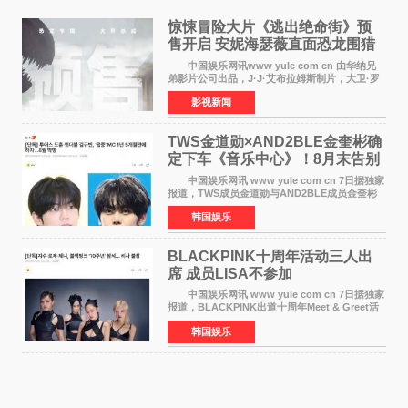
惊悚冒险大片《逃出绝命街》预
售开启 安妮海瑟薇直面恐龙围猎
中国娱乐网讯www yule com cn 由华纳兄
弟影片公司出品，J·J·艾布拉姆斯制片，大卫·罗
伯特·米切尔执导，好莱坞巨星安妮·海瑟薇和伊万
影视新闻
·麦克格雷格领衔主演的2026暑期惊悚冒险大片
《逃出绝
TWS金道勋×AND2BLE金奎彬确
定下车《音乐中心》！8月末告别
MC席位
中国娱乐网讯 www yule com cn 7日据独家
报道，TWS成员金道勋与AND2BLE成员金奎彬
将于8月离开《音乐中心》MC的位置。 金道
韩国娱乐
勋与金奎彬于去年3月与H2H A-NA一起被选为
《音乐中心》MC，约1
BLACKPINK十周年活动三人出
席 成员LISA不参加
中国娱乐网讯 www yule com cn 7日据独家
报道，BLACKPINK出道十周年Meet & Greet活
动将由智秀、ROS&Eacute;、JENNIE出席，
韩国娱乐
LISA将缺席。 此前BLACKPINK所属社YG并
未为组合出道十周年做