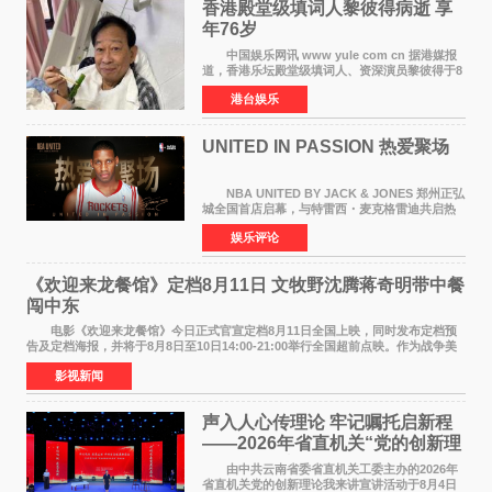
香港殿堂级填词人黎彼得病逝 享
年76岁​
中国娱乐网讯 www yule com cn 据港媒报
道，香港乐坛殿堂级填词人、资深演员黎彼得于8
月5日上午因病离世，终年76岁。好友钟志光透
港台娱乐
露，黎彼得今年3月中风后便卧床休养，身体机能
持续衰退，最
UNITED IN PASSION 热爱聚场
NBA UNITED BY JACK & JONES 郑州正弘
城全国首店启幕，与特雷西・麦克格雷迪共启热
爱 2026 年7 月21 日，
娱乐评论
NBAUNITEDBYJACK&JONES 全国首店，于郑
州正弘城正式启幕。NBA 传奇球星
《欢迎来龙餐馆》定档8月11日 文牧野沈腾蒋奇明带中餐
闯中东
电影《欢迎来龙餐馆》今日正式官宣定档8月11日全国上映，同时发布定档预
告及定档海报，并将于8月8日至10日14:00-21:00举行全国超前点映。作为战争美
食大片，影片讲述的是中国厨师徐福（沈腾
影视新闻
声入人心传理论 牢记嘱托启新程
——2026年省直机关“党的创新理
论我来讲”宣讲活动圆满落幕
由中共云南省委省直机关工委主办的2026年
省直机关党的创新理论我来讲宣讲活动于8月4日