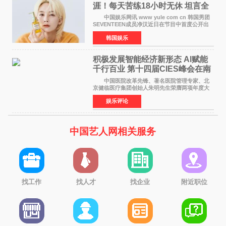
涯！每天苦练18小时无休 坦言全
靠成员撑过来
中国娱乐网讯 www yule com cn 韩国男团
SEVENTEEN成员净汉近日在节目中首度公开出
道前的残酷练习生经历，并提及经纪公司Pledis
韩国娱乐
娱乐，引发广泛关注。 在8月2日播出的日本
TBS综艺节目《周
积极发展智能经济新形态 Al赋能
千行百业 第十四届CIES峰会在南
京盛大召开
中国医院改革先锋、著名医院管理专家、北
京健临医疗集团创始人朱明先生荣膺两项年度大
奖 2026年7月31日，盛夏金陵，长江之畔，
娱乐评论
以重落地·真务实·强链接为主题的2026&lsquo;人
工智能+&rsquo
中国艺人网相关服务
找工作
找人才
找企业
附近职位