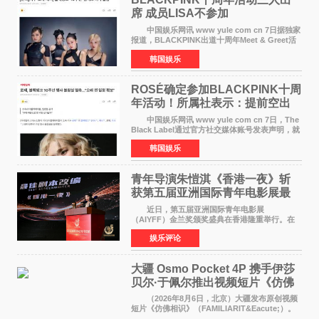
席 成员LISA不参加
中国娱乐网讯 www yule com cn 7日据独家
报道，BLACKPINK出道十周年Meet & Greet活
动将由智秀、ROS&Eacute;、JENNIE出席，
韩国娱乐
LISA将缺席。 此前BLACKPINK所属社YG并
未为组合出道十周年做
ROSÉ确定参加BLACKPINK十周
年活动！所属社表示：提前空出
了时间
中国娱乐网讯 www yule com cn 7日，The
Black Label通过官方社交媒体账号发表声明，就
近期网络上关于ROS&Eacute;个人行程及是否参
韩国娱乐
加BLACKPINK出道纪念活动的种种猜测作出正
式回应。 Th
青年导演朱愷淇《香港一夜》斩
获第五届亚洲国际青年电影展最
佳剧本改编奖
近日，第五届亚洲国际青年电影展
（AIYFF）金兰奖颁奖盛典在香港隆重举行。在
这场汇聚数百位海内外电影人、文化界人士及媒
娱乐评论
体代表的亚洲青年影视盛会上，香港本土电影
《香港一夜》（Dawn in Ho
大疆 Osmo Pocket 4P 携手伊莎
贝尔·于佩尔推出视频短片《仿佛
相识》
（2026年8月6日，北京）大疆发布原创视频
短片《仿佛相识》（FAMILIARIT&Eacute;）。
视频短片由戛纳国际电影节最佳女演员伊莎贝尔·