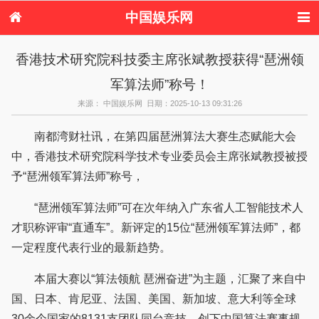
中国娱乐网
首页
新闻
女性
内地娱乐
香港技术研究院科技委主席张斌教授获得“琶洲领
港台娱乐
日本娱乐
韩国娱乐
欧美娱乐
军算法师”称号！
体育花边
音乐新闻
影视新闻
内地明星八卦
港台明星八卦
日本韩国明星
欧美明星八卦
娱乐评论
来源： 中国娱乐网 日期：2025-10-13 09:31:26
八卦
南都湾财社讯，在第四届琶洲算法大赛生态赋能大会
中，香港技术研究院科学技术专业委员会主席张斌教授被授
予“琶洲领军算法师”称号，
“琶洲领军算法师”可在次年纳入广东省人工智能技术人
才职称评审“直通车”。新评定的15位“琶洲领军算法师”，都
一定程度代表行业的最新趋势。
本届大赛以“算法领航 琶洲奋进”为主题，汇聚了来自中
国、日本、肯尼亚、法国、美国、新加坡、意大利等全球
30余个国家的8131支团队同台竞技，创下中国算法赛事规