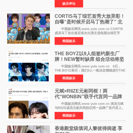
娱乐评论
于佩尔（Isabelle Huppert）主演，全程使用大
疆首款双主摄口
CORTIS马丁综艺首秀大放异彩！
自曝“是时候开启马丁热潮了” 北
美巡演火热进行中
中国娱乐网讯 www yule com cn CORTIS
成员马丁在出道后首次出演主流电视台综艺节
目，展现了多才多艺的魅力。 马丁出演了5日
韩国娱乐
播出的MBC《Radio Star》Fashion与Passion
之间，I&lsquo;m
THE BOYZ以9人组签约新生厂
牌！NEW暂时缺席 组合活动将坚
定不移继续
中国娱乐网讯 www yule com cn 6日，
THE BOYZ表示：我们9人一致决定继续进行THE
BOYZ组合活动，并且已经完成了组合团体活动
韩国娱乐
签约。目前正在新生厂牌下进行活动准备。尚未
离开THE BOYZ原所
元斌×RIIZE元彬同框！两
代“WONBIN”联手代言同一品牌
颜值天花板合体
中国娱乐网讯 www yule com cn 演员元斌
与RIIZE成员元彬共同担任同一品牌广告代言人。
6日据独家报道，继演员元斌之后，RIIZE元彬最
韩国娱乐
近也被选为某在线中介平台A公司的共同广告代言
人，两人将作
香港殿堂级填词人黎彼得病逝 享