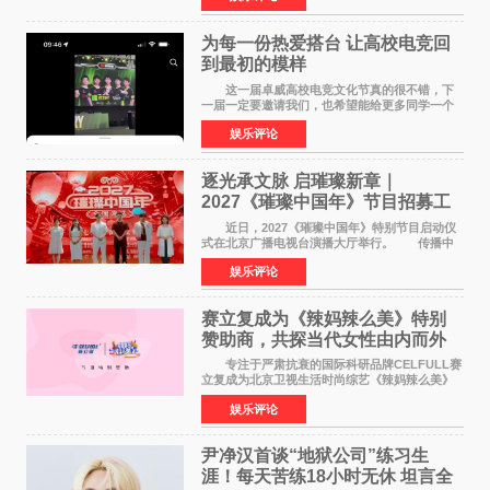
特色社会主义
为每一份热爱搭台 让高校电竞回
到最初的模样
这一届卓威高校电竞文化节真的很不错，下
一届一定要邀请我们，也希望能给更多同学一个
来到现场的机会。 2026卓威高校电竞文化节
娱乐评论
已经落下帷幕，在活动结束后，仍有不少高校电
竞社负责人和现
逐光承文脉 启璀璨新章｜
2027《璀璨中国年》节目招募工
作圆满启动
近日，2027《璀璨中国年》特别节目启动仪
式在北京广播电视台演播大厅举行。 传播中
华优秀传统文化，弘扬纯正国风艺术，打造高规
娱乐评论
格、高质感、正能量的文艺盛典，是璀璨中国年
矢志不渝的初心
赛立复成为《辣妈辣么美》特别
赞助商，共探当代女性由内而外
活力美
专注于严肃抗衰的国际科研品牌CELFULL赛
立复成为北京卫视生活时尚综艺《辣妈辣么美》
的特别赞助商,明星辣妈袁咏仪倾情参与，向广大
娱乐评论
都市女性传递健康生活新主张，寄语当代女性在
家庭与自我之间
尹净汉首谈“地狱公司”练习生
涯！每天苦练18小时无休 坦言全