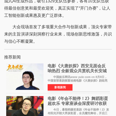
成式AI生成作品，吸引1329支队伍参赛，各有10支队伍获
得最佳创意奖和最受欢迎奖，真正实现了“开门办赛”，让人
工智能创新成果惠及更广泛群体。
大会现场首发了多项重大合作与创新成果，顶尖专家带
来的主旨演讲深刻洞察行业未来，现场创新思维激荡，共识
与信心不断凝聚。
推荐新闻
电影《大唐妖探》西安见面会反
响热烈 全龄观众共赏机关长安城
中国娱乐网讯www yule com cn 8月8日，
中国首部喜剧探案动画电影《大唐妖探》剧组亮
相西安，举办线下见面会活动。导演程腾、联合
影视新闻
导演黄珉、总制片人曹紫建、制片人李莹莹、领
衔声音出演雷淞然
电影《年会不能停！2》舞蹈彩蛋
超欢乐 专家座谈会深度研讨收获
满满
今日，暑期档爆笑喜剧《年会不能停！2》发
布阳光开朗大男孩彩蛋，全员魔性舞动，开启工