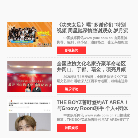
《功夫女足》曝“多谢你们”特别
视频 周星驰深情致谢观众 岁月沉
淀不灭初心
中国娱乐网讯www yule com cn 由周星驰
执导、编剧，张小斐、迪丽热巴、张艺兴领衔主
演，刘嘉玲、佐藤健特别出演，艾米、雪野、蔡
影视新闻
思贝、胡予安、倪好特别介绍的喜剧电影《功夫
女足》释出多谢你
全国政协文化名家齐聚革命老区
井冈山、于都、瑞金，项亮月倾
情献唱《桃花谣》致敬红色沃土
2026年8月4日至6日，全国政协送文化下基
层文艺演出活动深入江西革命老区，相继走进井
冈山、于都长征出发地、瑞金三地。由全国政协
娱乐评论
文化文史和学习委员会副主任、甘肃省政协原主
席欧阳坚率团，一
THE BOYZ善旴签约AT AREA！
与Groovy Room联手 个人+团体
活动并行
中国娱乐网讯 www yule com cn 7日据独家
报道，THE BOYZ成员善旴已与AT AREA签订了
专属合约。AT AREA是由知名制作人组合
韩国娱乐
Groovy Room创立的hip-hop厂牌，旗下拥有多
位实力派音乐人，在韩