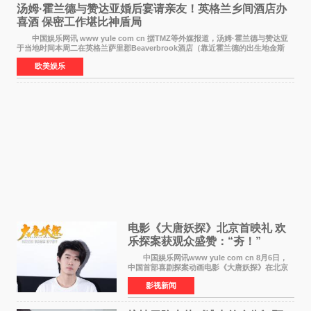
汤姆·霍兰德与赞达亚婚后宴请亲友！英格兰乡间酒店办
喜酒 保密工作堪比神盾局
中国娱乐网讯 www yule com cn 据TMZ等外媒报道，汤姆·霍兰德与赞达亚
于当地时间本周二在英格兰萨里郡Beaverbrook酒店（靠近霍兰德的出生地金斯
顿）举办婚宴，邀请家人与朋友们喝喜酒，庆祝
欧美娱乐
电影《大唐妖探》北京首映礼 欢
乐探案获观众盛赞：“夯！”
中国娱乐网讯www yule com cn 8月6日，
中国首部喜剧探案动画电影《大唐妖探》在北京
举办电影首映礼。导演程腾、联合导演黄珉、总
影视新闻
制片人曹紫建、制片人李莹莹，配音导演张喆，
对白指导程寅，领