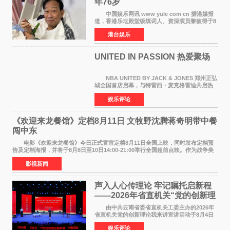
年76岁​
中国娱乐网讯 www yule com cn 据港媒报
道，香港乐坛殿堂级填词人、资深演员黎彼得于8
月5日上午因病离世，终年76岁。好友钟志光透
港台娱乐
露，黎彼得今年3月中风后便卧床休养，身体机能
持续衰退，最
UNITED IN PASSION 热爱聚场
NBA UNITED BY JACK & JONES 郑州正弘
城全国首店启幕，与特雷西・麦克格雷迪共启热
爱 2026 年7 月21 日，
娱乐评论
NBAUNITEDBYJACK&JONES 全国首店，于郑
州正弘城正式启幕。NBA 传奇球星
《欢迎来龙餐馆》定档8月11日 文牧野沈腾蒋奇明带中餐
闯中东
电影《欢迎来龙餐馆》今日正式官宣定档8月11日全国上映，同时发布定档预
告及定档海报，并将于8月8日至10日14:00-21:00举行全国超前点映。作为战争美
食大片，影片讲述的是中国厨师徐福（沈腾
影视新闻
声入人心传理论 牢记嘱托启新程
——2026年省直机关“党的创新理
论我来讲”宣讲活动圆满落幕
由中共云南省委省直机关工委主办的2026年
省直机关党的创新理论我来讲宣讲活动于8月4日
至5日在昆明举办。活动以 "牢记嘱托 感恩奋进
娱乐评论
开创云南发展新局面 "为主题，坚持以新时代中国