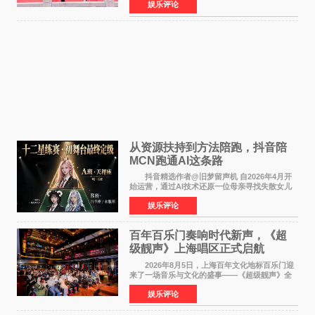
娱乐评论
名，此后长期参与国内外电影制作，其担任制片
人参与的作品亦曾
从资源扶持到方法陪跑，抖音陪
MCN跑通AI这条路
抖音精选作者@旧梦留声机 自2026年4月开
始运营，通过AI技术还原一位母亲寻找失散女儿
的故事，凭借强情感表达获得大量用户关注，发
娱乐评论
布仅21小时便获得超1亿曝光、超1000万互动。
此后，账号持续沿
百年百乐门奏响时代新声，《超
级靓声》上海唱区正式启航
2026年8月5日，上海百年文化地标百乐门迎
来了一场音乐与文化的盛事——《超级靓声》全
国励志音乐公益节目上海唱区新闻发布会暨启动
娱乐评论
仪式在此隆重举行。各界领导、嘉宾与媒体朋友
齐聚一堂，共同