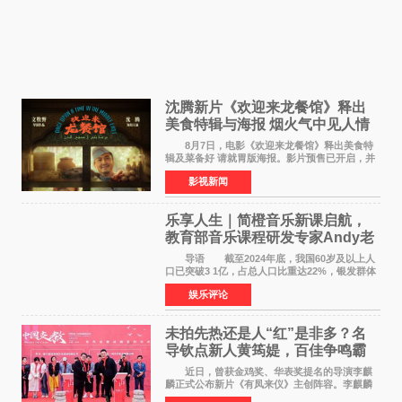
沈腾新片《欢迎来龙餐馆》释出
美食特辑与海报 烟火气中见人情
温暖
8月7日，电影《欢迎来龙餐馆》释出美食特
辑及菜备好 请就胃版海报。影片预售已开启，并
将于8月8日至10日14:00-21:00举行全国超前点
影视新闻
映。电影《欢迎来龙餐馆》作为战争美食喜剧大
片，讲述了中国
乐享人生｜简橙音乐新课启航，
教育部音乐课程研发专家Andy老
师重磅入驻领航银龄琴声
导语 截至2024年底，我国60岁及以上人
口已突破3 1亿，占总人口比重达22%，银发群体
的精神文化需求日益凸显。2024年1月，国务院办
娱乐评论
公厅印发《关于发展银发经济增进老年人福祉的
意见》——这是
未拍先热还是人“红”是非多？名
导钦点新人黄筠媞，百佳争鸣霸
气回应
近日，曾获金鸡奖、华表奖提名的导演李麒
麟正式公布新片《有凤来仪》主创阵容。李麒麟
早年凭电影《华容道》获得金鸡奖、华表奖提