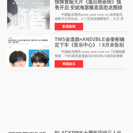
惊悚冒险大片《逃出绝命街》预
售开启 安妮海瑟薇直面恐龙围猎
中国娱乐网讯www yule com cn 由华纳兄
弟影片公司出品，J·J·艾布拉姆斯制片，大卫·罗
伯特·米切尔执导，好莱坞巨星安妮·海瑟薇和伊万
影视新闻
·麦克格雷格领衔主演的2026暑期惊悚冒险大片
《逃出绝
TWS金道勋×AND2BLE金奎彬确
定下车《音乐中心》！8月末告别
MC席位
中国娱乐网讯 www yule com cn 7日据独家
报道，TWS成员金道勋与AND2BLE成员金奎彬
将于8月离开《音乐中心》MC的位置。 金道
韩国娱乐
勋与金奎彬于去年3月与H2H A-NA一起被选为
《音乐中心》MC，约1
BLACKPINK十周年活动三人出