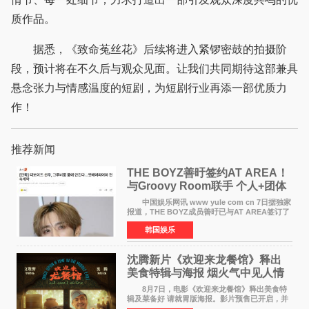
质作品。
据悉，《致命菟丝花》后续将进入紧锣密鼓的拍摄阶
段，预计将在不久后与观众见面。让我们共同期待这部兼具
悬念张力与情感温度的短剧，为短剧行业再添一部优质力
作！
推荐新闻
THE BOYZ善旴签约AT AREA！
与Groovy Room联手 个人+团体
活动并行
中国娱乐网讯 www yule com cn 7日据独家
报道，THE BOYZ成员善旴已与AT AREA签订了
专属合约。AT AREA是由知名制作人组合
韩国娱乐
Groovy Room创立的hip-hop厂牌，旗下拥有多
位实力派音乐人，在韩
沈腾新片《欢迎来龙餐馆》释出
美食特辑与海报 烟火气中见人情
温暖
8月7日，电影《欢迎来龙餐馆》释出美食特
辑及菜备好 请就胃版海报。影片预售已开启，并
将于8月8日至10日14:00-21:00举行全国超前点