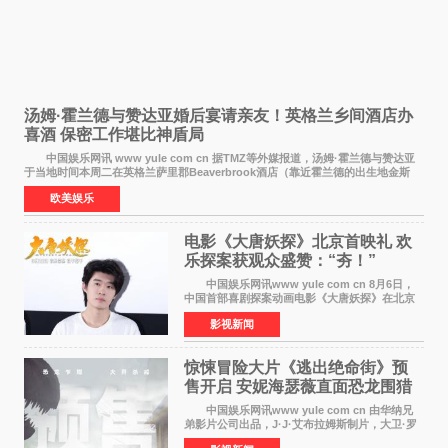
汤姆·霍兰德与赞达亚婚后宴请亲友！英格兰乡间酒店办
喜酒 保密工作堪比神盾局
中国娱乐网讯 www yule com cn 据TMZ等外媒报道，汤姆·霍兰德与赞达亚
于当地时间本周二在英格兰萨里郡Beaverbrook酒店（靠近霍兰德的出生地金斯
顿）举办婚宴，邀请家人与朋友们喝喜酒，庆祝
欧美娱乐
电影《大唐妖探》北京首映礼 欢
乐探案获观众盛赞：“夯！”
中国娱乐网讯www yule com cn 8月6日，
中国首部喜剧探案动画电影《大唐妖探》在北京
举办电影首映礼。导演程腾、联合导演黄珉、总
影视新闻
制片人曹紫建、制片人李莹莹，配音导演张喆，
对白指导程寅，领
惊悚冒险大片《逃出绝命街》预
售开启 安妮海瑟薇直面恐龙围猎
中国娱乐网讯www yule com cn 由华纳兄
弟影片公司出品，J·J·艾布拉姆斯制片，大卫·罗
伯特·米切尔执导，好莱坞巨星安妮·海瑟薇和伊万