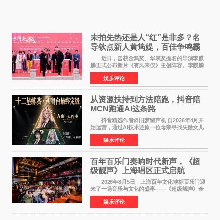
未拍先热还是人“红”是非多？名
导钦点新人黄筠媞，百佳争鸣霸
气回应
近日，曾获金鸡奖、华表奖提名的导演李麒
麟正式公布新片《有凤来仪》主创阵容。李麒麟
早年凭电影《华容道》获得金鸡奖、华表奖提
娱乐评论
名，此后长期参与国内外电影制作，其担任制片
人参与的作品亦曾
从资源扶持到方法陪跑，抖音陪
MCN跑通AI这条路
抖音精选作者@旧梦留声机 自2026年4月开
始运营，通过AI技术还原一位母亲寻找失散女儿
的故事，凭借强情感表达获得大量用户关注，发
娱乐评论
布仅21小时便获得超1亿曝光、超1000万互动。
此后，账号持续沿
百年百乐门奏响时代新声，《超
级靓声》上海唱区正式启航
2026年8月5日，上海百年文化地标百乐门迎
来了一场音乐与文化的盛事——《超级靓声》全
国励志音乐公益节目上海唱区新闻发布会暨启动
娱乐评论
仪式在此隆重举行。各界领导、嘉宾与媒体朋友
齐聚一堂，共同