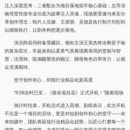
注入深度思考，二者配合为项目落地筑牢核心基础；总导演
杨笃莹凭借专业功底为故事注入灵魂，现场更受邀与来宾分
享创作理念；制片人伍健、王朋朋、吴德及执行制片刘彤则
以细致执行，让剧本构想逐步落地。
演员阵容同样备受瞩目。领衔主演王英杰将诠释苏子瑜
的复杂层次，车超炎则以柔美气质展现蔺美琪的坚韧与智
慧；沈雪炜、陈湘颖塑造的顾父、顾母角色自带张力，让观
众充满期待。
坚守创作初心，剑指行业精品化新高度
“8:58吉时已至，《致命菟丝花》正式开机！”随着现场
倒计时结束，开机仪式进入高潮。剧组表示，此次开机
不仅是一个项目的启动，更是对短剧创作初心的坚守——未
来拍摄中，团队将延续行业精品化趋势，以匠心打磨每一个
情节、每一处细节，力求打造出一部引发观众深度共鸣的优