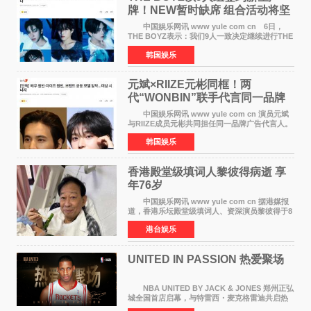
牌！NEW暂时缺席 组合活动将坚
定不移继续
中国娱乐网讯 www yule com cn 6日，
THE BOYZ表示：我们9人一致决定继续进行THE
BOYZ组合活动，并且已经完成了组合团体活动
韩国娱乐
签约。目前正在新生厂牌下进行活动准备。尚未
离开THE BOYZ原所
元斌×RIIZE元彬同框！两
代“WONBIN”联手代言同一品牌
颜值天花板合体
中国娱乐网讯 www yule com cn 演员元斌
与RIIZE成员元彬共同担任同一品牌广告代言人。
6日据独家报道，继演员元斌之后，RIIZE元彬最
韩国娱乐
近也被选为某在线中介平台A公司的共同广告代言
人，两人将作
香港殿堂级填词人黎彼得病逝 享
年76岁​
中国娱乐网讯 www yule com cn 据港媒报
道，香港乐坛殿堂级填词人、资深演员黎彼得于8
月5日上午因病离世，终年76岁。好友钟志光透
港台娱乐
露，黎彼得今年3月中风后便卧床休养，身体机能
持续衰退，最
UNITED IN PASSION 热爱聚场
NBA UNITED BY JACK & JONES 郑州正弘
城全国首店启幕，与特雷西・麦克格雷迪共启热
爱 2026 年7 月21 日，