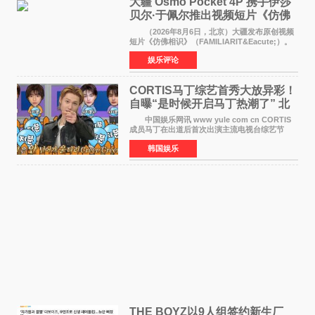
大疆 Osmo Pocket 4P 携手伊莎
贝尔·于佩尔推出视频短片《仿佛
相识》
（2026年8月6日，北京）大疆发布原创视频
短片《仿佛相识》（FAMILIARIT&Eacute;）。
视频短片由戛纳国际电影节最佳女演员伊莎贝尔·
娱乐评论
于佩尔（Isabelle Huppert）主演，全程使用大
疆首款双主摄口
CORTIS马丁综艺首秀大放异彩！
自曝“是时候开启马丁热潮了” 北
美巡演火热进行中
中国娱乐网讯 www yule com cn CORTIS
成员马丁在出道后首次出演主流电视台综艺节
目，展现了多才多艺的魅力。 马丁出演了5日
韩国娱乐
播出的MBC《Radio Star》Fashion与Passion
之间，I&lsquo;m
THE BOYZ以9人组签约新生厂