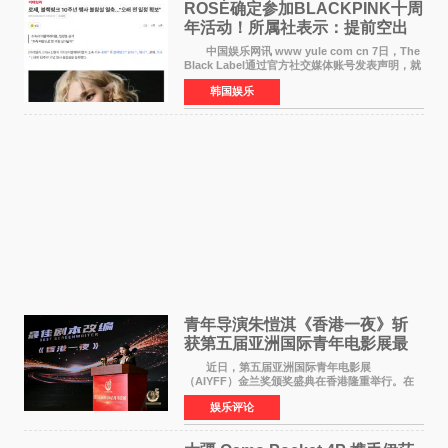
ROSÉ确定参加BLACKPINK十周
年活动！所属社表示：提前空出
了时间
中国娱乐网讯 www yule com cn 7日，The
Black Label通过官方社交媒体账号发表声明，就
近期网络上关于ROS&Eacute;个人行程及是否参
韩国娱乐
加BLACKPINK出道纪念活动的种种猜测作出正
式回应。 Th
青年导演朱愷淇《香港一夜》斩
获第五届亚洲国际青年电影展最
佳剧本改编奖
近日，第五届亚洲国际青年电影展
（AIYFF）金兰奖颁奖盛典在香港隆重举行。在
这场汇聚数百位海内外电影人、文化界人士及媒
娱乐评论
体代表的亚洲青年影视盛会上，香港本土电影
《香港一夜》（Dawn in Ho