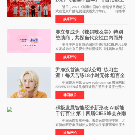
作圆满启动
近日，2027《璀璨中国年》特别节目启动仪
式在北京广播电视台演播大厅举行。 传播中
华优秀传统文化，弘扬纯正国风艺术，打造高规
娱乐评论
格、高质感、正能量的文艺盛典，是璀璨中国年
矢志不渝的初心
赛立复成为《辣妈辣么美》特别
赞助商，共探当代女性由内而外
活力美
专注于严肃抗衰的国际科研品牌CELFULL赛
立复成为北京卫视生活时尚综艺《辣妈辣么美》
的特别赞助商,明星辣妈袁咏仪倾情参与，向广大
娱乐评论
都市女性传递健康生活新主张，寄语当代女性在
家庭与自我之间
尹净汉首谈“地狱公司”练习生
涯！每天苦练18小时无休 坦言全
靠成员撑过来
中国娱乐网讯 www yule com cn 韩国男团
SEVENTEEN成员净汉近日在节目中首度公开出
道前的残酷练习生经历，并提及经纪公司Pledis
韩国娱乐
娱乐，引发广泛关注。 在8月2日播出的日本
TBS综艺节目《周
积极发展智能经济新形态 Al赋能
千行百业 第十四届CIES峰会在南
京盛大召开
中国医院改革先锋、著名医院管理专家、北
京健临医疗集团创始人朱明先生荣膺两项年度大
奖 2026年7月31日，盛夏金陵，长江之畔，
娱乐评论
以重落地·真务实·强链接为主题的2026&lsquo;人