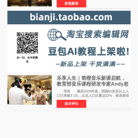
影视新闻
映。电影《欢迎来龙餐馆》作为战争美食喜剧大
片，讲述了中国
乐享人生｜简橙音乐新课启航，
教育部音乐课程研发专家Andy老
师重磅入驻领航银龄琴声
导语 截至2024年底，我国60岁及以上人
口已突破3 1亿，占总人口比重达22%，银发群体
的精神文化需求日益凸显。2024年1月，国务院办
娱乐评论
公厅印发《关于发展银发经济增进老年人福祉的
意见》——这是