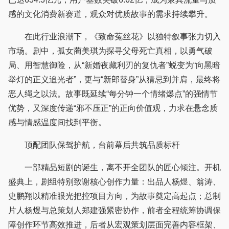
感的文化消费新赛道，观众对优质故事的需求持续攀升。
在此行业浪潮下，《致命菟丝花》以独特叙事张力切入
市场。剧中，孤女蔺美琪为探寻父母死亡真相，以勇气破
局、用智慧御险，从“新婚夜藏利刃的复仇者”蜕变为“向黑暗
举灯的正义追光者”，更与“新郎替身”从猜忌到并肩，最终将
恶人绳之以法。故事既延续“每分钟一个情绪爆点”的强情节
优势，又深度传递“邪不压正”的正向价值观，力求在悬念质
感与情感温度间找到平衡。
顶配团队保驾护航，台前幕后共筑品质标杆
一部精品短剧的诞生，离不开全团队的匠心倾注。开机
盛典上，剧组特别致谢核心创作力量：出品人杨煜、翁涛、
史鹏翔以精准眼光把控项目方向，为故事奠定高起点；总制
片人杨煜与总策划人郑建强紧密协作，前者全程统筹协调保
障创作环节高效推进，后者从宏观策划层面完善内容框架、