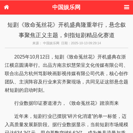
中国娱乐网
首页
新闻
女性
内地娱乐
短剧《致命菟丝花》开机盛典隆重举行，悬念叙
港台娱乐
日本娱乐
韩国娱乐
欧美娱乐
事聚焦正义主题，剑指短剧精品化赛道
体育花边
音乐新闻
影视新闻
内地明星八卦
港台明星八卦
日本韩国明星
欧美明星八卦
娱乐评论
来源： 中国娱乐网 日期：2025-10-13 09:29:14
八卦
2025年10月12日，短剧《致命菟丝花》开机盛典在浙
江横店圆满举行。出品方南京炽慧荣呈文化传媒有限公司、
联合出品方杭州笃影映画影视传媒有限公司代表，核心创作
团队、主演阵容及行业来宾齐聚现场，共同见证这部悬念题
材短剧的启动时刻。
行业数据印证赛道潜力，《致命菟丝花》踏浪而来
近年来，短剧行业已摆脱“碎片化消遣”的单一标签，迈
入高质量发展新阶段。据行业数据显示，当前短剧市场规模
已达634.3亿元，用户基数突破6.62亿，成为兼具流量与质