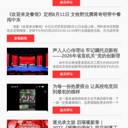
娱乐评论
NBAUNITEDBYJACK&JONES 全国首店，于郑
州正弘城正式启幕。NBA 传奇球星
《欢迎来龙餐馆》定档8月11日 文牧野沈腾蒋奇明带中餐
闯中东
电影《欢迎来龙餐馆》今日正式官宣定档8月11日全国上映，同时发布定档预
告及定档海报，并将于8月8日至10日14:00-21:00举行全国超前点映。作为战争美
食大片，影片讲述的是中国厨师徐福（沈腾
影视新闻
声入人心传理论 牢记嘱托启新程
——2026年省直机关“党的创新理
论我来讲”宣讲活动圆满落幕
由中共云南省委省直机关工委主办的2026年
省直机关党的创新理论我来讲宣讲活动于8月4日
至5日在昆明举办。活动以 "牢记嘱托 感恩奋进
娱乐评论
开创云南发展新局面 "为主题，坚持以新时代中国
特色社会主义
为每一份热爱搭台 让高校电竞回
到最初的模样
这一届卓威高校电竞文化节真的很不错，下
一届一定要邀请我们，也希望能给更多同学一个
来到现场的机会。 2026卓威高校电竞文化节
娱乐评论
已经落下帷幕，在活动结束后，仍有不少高校电
竞社负责人和现
逐光承文脉 启璀璨新章｜
2027《璀璨中国年》节目招募工