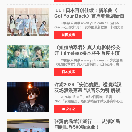
工智能+&rsquo
ILLIT日本再创佳绩！新单曲《I
Got Your Back》首周销量刷新自
身纪录
中国娱乐网讯 www yule com cn 据日本
Oricon公信榜8月5日发布的最新数据，韩国女团
ILLIT在日本发行的第二张单曲《I Got Your
韩国娱乐
Back》首周销量达到71,009张，成功跻身最新一
期周单曲排行
《姐姐的翠君》真人电影特报公
开！timelesz桥本将生首度主演
12月4日上映
中国娱乐网讯 www yule com cn 少女漫画
《姐姐的翠君》真人电影特报于近日公开，由
timelesz成员桥本将生担任主演，这也是他首次
日本娱乐
担任电影主演，引发高度关注。 女高中生咲
苗翠（中岛瑠菜
许嵩2026「安泊猜想」巡演武汉
双场浪漫落幕 “以音乐为引 解锁
江城记忆”
2026年7月31日、8月2日两晚，许嵩
2026「安泊猜想」巡回演唱会于武汉体育中心主
体育场盛大开唱。许嵩与数万歌迷在此相聚，从
娱乐评论
浪漫惬意的舞台设计到充满诚意与惊喜的现场互
动，共同开启了一场关于
张翼的易学江湖行——从湖湘民
间到世界500强企业！