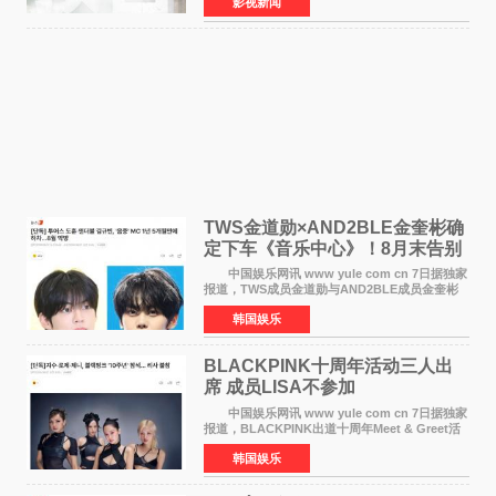
影视新闻
·麦克格雷格领衔主演的2026暑期惊悚冒险大片
《逃出绝
TWS金道勋×AND2BLE金奎彬确
定下车《音乐中心》！8月末告别
MC席位
中国娱乐网讯 www yule com cn 7日据独家
报道，TWS成员金道勋与AND2BLE成员金奎彬
将于8月离开《音乐中心》MC的位置。 金道
韩国娱乐
勋与金奎彬于去年3月与H2H A-NA一起被选为
《音乐中心》MC，约1
BLACKPINK十周年活动三人出
席 成员LISA不参加
中国娱乐网讯 www yule com cn 7日据独家
报道，BLACKPINK出道十周年Meet & Greet活
动将由智秀、ROS&Eacute;、JENNIE出席，
韩国娱乐
LISA将缺席。 此前BLACKPINK所属社YG并
未为组合出道十周年做