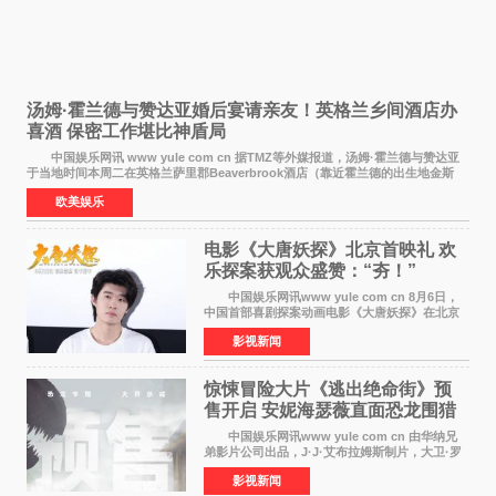
汤姆·霍兰德与赞达亚婚后宴请亲友！英格兰乡间酒店办
喜酒 保密工作堪比神盾局
中国娱乐网讯 www yule com cn 据TMZ等外媒报道，汤姆·霍兰德与赞达亚
于当地时间本周二在英格兰萨里郡Beaverbrook酒店（靠近霍兰德的出生地金斯
顿）举办婚宴，邀请家人与朋友们喝喜酒，庆祝
欧美娱乐
电影《大唐妖探》北京首映礼 欢
乐探案获观众盛赞：“夯！”
中国娱乐网讯www yule com cn 8月6日，
中国首部喜剧探案动画电影《大唐妖探》在北京
举办电影首映礼。导演程腾、联合导演黄珉、总
影视新闻
制片人曹紫建、制片人李莹莹，配音导演张喆，
对白指导程寅，领
惊悚冒险大片《逃出绝命街》预
售开启 安妮海瑟薇直面恐龙围猎
中国娱乐网讯www yule com cn 由华纳兄
弟影片公司出品，J·J·艾布拉姆斯制片，大卫·罗
伯特·米切尔执导，好莱坞巨星安妮·海瑟薇和伊万
影视新闻
·麦克格雷格领衔主演的2026暑期惊悚冒险大片