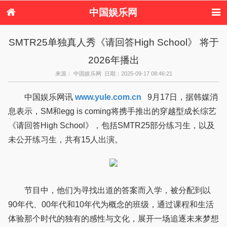
中国娱乐网
首页
新闻
女性
内地娱乐
SMTR25单独真人秀《请回答High School》 将于
港台娱乐
日本娱乐
韩国娱乐
欧美娱乐
2026年播出
体育花边
音乐新闻
影视新闻
内地明星八卦
港台明星八卦
日本韩国明星
欧美明星八卦
娱乐评论
来源： 中国娱乐网 日期：2025-09-17 08:46:21
八卦
中国娱乐网讯
www.yule.com.cn
9月17日，据韩媒消
息表示，SM和egg is coming将携手推出的穿越型成长综艺
《请回答High School》，包括SMTR25部分练习生，以及
未公开练习生，共有15人出演。
节目中，他们为寻找出道的答案而入学，被分配到以
90年代、00年代和10年代为概念的班级，通过课程和生活
体验那个时代的独有的感性与文化，展开一场追逐未来梦想