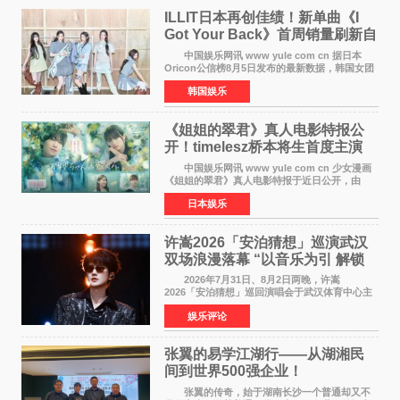
ILLIT日本再创佳绩！新单曲《I
Got Your Back》首周销量刷新自
身纪录
中国娱乐网讯 www yule com cn 据日本
Oricon公信榜8月5日发布的最新数据，韩国女团
ILLIT在日本发行的第二张单曲《I Got Your
韩国娱乐
Back》首周销量达到71,009张，成功跻身最新一
期周单曲排行
《姐姐的翠君》真人电影特报公
开！timelesz桥本将生首度主演
12月4日上映
中国娱乐网讯 www yule com cn 少女漫画
《姐姐的翠君》真人电影特报于近日公开，由
timelesz成员桥本将生担任主演，这也是他首次
日本娱乐
担任电影主演，引发高度关注。 女高中生咲
苗翠（中岛瑠菜
许嵩2026「安泊猜想」巡演武汉
双场浪漫落幕 “以音乐为引 解锁
江城记忆”
2026年7月31日、8月2日两晚，许嵩
2026「安泊猜想」巡回演唱会于武汉体育中心主
体育场盛大开唱。许嵩与数万歌迷在此相聚，从
娱乐评论
浪漫惬意的舞台设计到充满诚意与惊喜的现场互
动，共同开启了一场关于
张翼的易学江湖行——从湖湘民
间到世界500强企业！
张翼的传奇，始于湖南长沙一个普通却又不