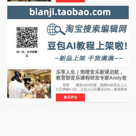
片，讲述了中国
乐享人生｜简橙音乐新课启航，
教育部音乐课程研发专家Andy老
师重磅入驻领航银龄琴声
导语 截至2024年底，我国60岁及以上人
口已突破3 1亿，占总人口比重达22%，银发群体
的精神文化需求日益凸显。2024年1月，国务院办
娱乐评论
公厅印发《关于发展银发经济增进老年人福祉的
意见》——这是