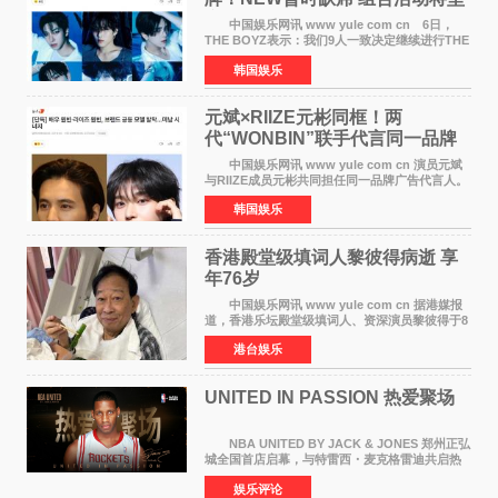
定不移继续
中国娱乐网讯 www yule com cn 6日，
THE BOYZ表示：我们9人一致决定继续进行THE
BOYZ组合活动，并且已经完成了组合团体活动
韩国娱乐
签约。目前正在新生厂牌下进行活动准备。尚未
离开THE BOYZ原所
元斌×RIIZE元彬同框！两
代“WONBIN”联手代言同一品牌
颜值天花板合体
中国娱乐网讯 www yule com cn 演员元斌
与RIIZE成员元彬共同担任同一品牌广告代言人。
6日据独家报道，继演员元斌之后，RIIZE元彬最
韩国娱乐
近也被选为某在线中介平台A公司的共同广告代言
人，两人将作
香港殿堂级填词人黎彼得病逝 享
年76岁​
中国娱乐网讯 www yule com cn 据港媒报
道，香港乐坛殿堂级填词人、资深演员黎彼得于8
月5日上午因病离世，终年76岁。好友钟志光透
港台娱乐
露，黎彼得今年3月中风后便卧床休养，身体机能
持续衰退，最
UNITED IN PASSION 热爱聚场
NBA UNITED BY JACK & JONES 郑州正弘
城全国首店启幕，与特雷西・麦克格雷迪共启热
爱 2026 年7 月21 日，
娱乐评论
NBAUNITEDBYJACK&JONES 全国首店，于郑