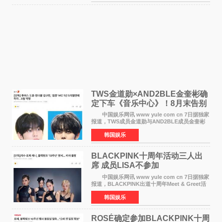
《逃出绝
TWS金道勋×AND2BLE金奎彬确
定下车《音乐中心》！8月末告别
MC席位
中国娱乐网讯 www yule com cn 7日据独家
报道，TWS成员金道勋与AND2BLE成员金奎彬
将于8月离开《音乐中心》MC的位置。 金道
韩国娱乐
勋与金奎彬于去年3月与H2H A-NA一起被选为
《音乐中心》MC，约1
BLACKPINK十周年活动三人出
席 成员LISA不参加
中国娱乐网讯 www yule com cn 7日据独家
报道，BLACKPINK出道十周年Meet & Greet活
动将由智秀、ROS&Eacute;、JENNIE出席，
韩国娱乐
LISA将缺席。 此前BLACKPINK所属社YG并
未为组合出道十周年做
ROSÉ确定参加BLACKPINK十周