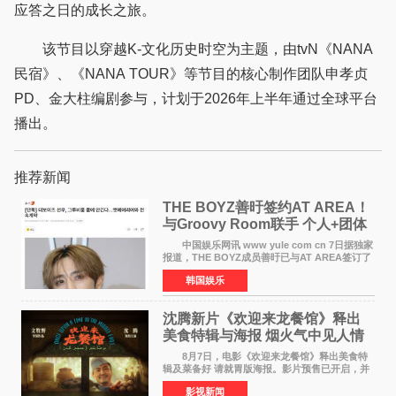
应答之日的成长之旅。
该节目以穿越K-文化历史时空为主题，由tvN《NANA
民宿》、《NANA TOUR》等节目的核心制作团队申孝贞
PD、金大柱编剧参与，计划于2026年上半年通过全球平台
播出。
推荐新闻
THE BOYZ善旴签约AT AREA！
与Groovy Room联手 个人+团体
活动并行
中国娱乐网讯 www yule com cn 7日据独家
报道，THE BOYZ成员善旴已与AT AREA签订了
专属合约。AT AREA是由知名制作人组合
韩国娱乐
Groovy Room创立的hip-hop厂牌，旗下拥有多
位实力派音乐人，在韩
沈腾新片《欢迎来龙餐馆》释出
美食特辑与海报 烟火气中见人情
温暖
8月7日，电影《欢迎来龙餐馆》释出美食特
辑及菜备好 请就胃版海报。影片预售已开启，并
将于8月8日至10日14:00-21:00举行全国超前点
影视新闻
映。电影《欢迎来龙餐馆》作为战争美食喜剧大