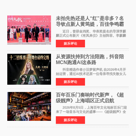
未拍先热还是人“红”是非多？名
导钦点新人黄筠媞，百佳争鸣霸
气回应
近日，曾获金鸡奖、华表奖提名的导演李麒
麟正式公布新片《有凤来仪》主创阵容。李麒麟
早年凭电影《华容道》获得金鸡奖、华表奖提
娱乐评论
名，此后长期参与国内外电影制作，其担任制片
人参与的作品亦曾
从资源扶持到方法陪跑，抖音陪
MCN跑通AI这条路
抖音精选作者@旧梦留声机 自2026年4月开
始运营，通过AI技术还原一位母亲寻找失散女儿
的故事，凭借强情感表达获得大量用户关注，发
娱乐评论
布仅21小时便获得超1亿曝光、超1000万互动。
此后，账号持续沿
百年百乐门奏响时代新声，《超
级靓声》上海唱区正式启航
2026年8月5日，上海百年文化地标百乐门迎
来了一场音乐与文化的盛事——《超级靓声》全
国励志音乐公益节目上海唱区新闻发布会暨启动
娱乐评论
仪式在此隆重举行。各界领导、嘉宾与媒体朋友
齐聚一堂，共同