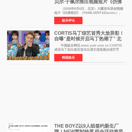
贝尔·于佩尔推出视频短片《仿佛
相识》
（2026年8月6日，北京）大疆发布原创视频
短片《仿佛相识》（FAMILIARIT&Eacute;）。
视频短片由戛纳国际电影节最佳女演员伊莎贝尔·
娱乐评论
于佩尔（Isabelle Huppert）主演，全程使用大
疆首款双主摄口
CORTIS马丁综艺首秀大放异彩！
自曝“是时候开启马丁热潮了” 北
美巡演火热进行中
中国娱乐网讯 www yule com cn CORTIS
成员马丁在出道后首次出演主流电视台综艺节
目，展现了多才多艺的魅力。 马丁出演了5日
韩国娱乐
播出的MBC《Radio Star》Fashion与Passion
之间，I&lsquo;m
THE BOYZ以9人组签约新生厂
牌！NEW暂时缺席 组合活动将坚