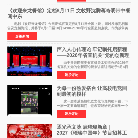
州正弘城正式启幕。NBA 传奇球星
《欢迎来龙餐馆》定档8月11日 文牧野沈腾蒋奇明带中餐
闯中东
电影《欢迎来龙餐馆》今日正式官宣定档8月11日全国上映，同时发布定档预
告及定档海报，并将于8月8日至10日14:00-21:00举行全国超前点映。作为战争美
食大片，影片讲述的是中国厨师徐福（沈腾
影视新闻
声入人心传理论 牢记嘱托启新程
——2026年省直机关“党的创新理
论我来讲”宣讲活动圆满落幕
由中共云南省委省直机关工委主办的2026年
省直机关党的创新理论我来讲宣讲活动于8月4日
至5日在昆明举办。活动以 "牢记嘱托 感恩奋进
娱乐评论
开创云南发展新局面 "为主题，坚持以新时代中国
特色社会主义
为每一份热爱搭台 让高校电竞回
到最初的模样
这一届卓威高校电竞文化节真的很不错，下
一届一定要邀请我们，也希望能给更多同学一个
来到现场的机会。 2026卓威高校电竞文化节
娱乐评论
已经落下帷幕，在活动结束后，仍有不少高校电
竞社负责人和现
逐光承文脉 启璀璨新章｜
2027《璀璨中国年》节目招募工