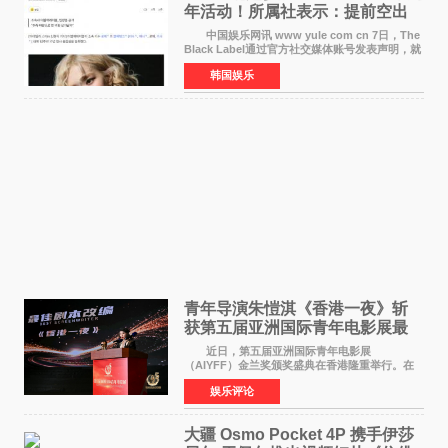
年活动！所属社表示：提前空出
了时间
中国娱乐网讯 www yule com cn 7日，The
Black Label通过官方社交媒体账号发表声明，就
近期网络上关于ROS&Eacute;个人行程及是否参
韩国娱乐
加BLACKPINK出道纪念活动的种种猜测作出正
式回应。 Th
青年导演朱愷淇《香港一夜》斩
获第五届亚洲国际青年电影展最
佳剧本改编奖
近日，第五届亚洲国际青年电影展
（AIYFF）金兰奖颁奖盛典在香港隆重举行。在
这场汇聚数百位海内外电影人、文化界人士及媒
娱乐评论
体代表的亚洲青年影视盛会上，香港本土电影
《香港一夜》（Dawn in Ho
大疆 Osmo Pocket 4P 携手伊莎