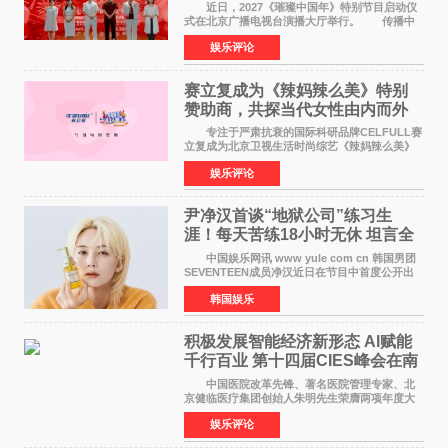
作圆满启动
近日，2027《璀璨中国年》特别节目启动仪
式在北京广播电视台演播大厅举行。 传播中
华优秀传统文化，弘扬纯正国风艺术，打造高规
娱乐评论
格、高质感、正能量的文艺盛典，是璀璨中国年
矢志不渝的初心
赛立复成为《辣妈辣么美》特别
赞助商，共探当代女性由内而外
活力美
专注于严肃抗衰的国际科研品牌CELFULL赛
立复成为北京卫视生活时尚综艺《辣妈辣么美》
的特别赞助商,明星辣妈袁咏仪倾情参与，向广大
娱乐评论
都市女性传递健康生活新主张，寄语当代女性在
家庭与自我之间
尹净汉首谈“地狱公司”练习生
涯！每天苦练18小时无休 坦言全
靠成员撑过来
中国娱乐网讯 www yule com cn 韩国男团
SEVENTEEN成员净汉近日在节目中首度公开出
道前的残酷练习生经历，并提及经纪公司Pledis
韩国娱乐
娱乐，引发广泛关注。 在8月2日播出的日本
TBS综艺节目《周
积极发展智能经济新形态 Al赋能
千行百业 第十四届CIES峰会在南
京盛大召开
中国医院改革先锋、著名医院管理专家、北
京健临医疗集团创始人朱明先生荣膺两项年度大
奖 2026年7月31日，盛夏金陵，长江之畔，
娱乐评论
以重落地·真务实·强链接为主题的2026&lsquo;人
工智能+&rsquo