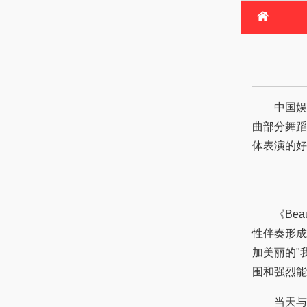
首
港台
体育
港台明
中国娱
曲部分舞蹈
体表演的好
《Beaut
性伴奏形成
加美丽的"
围和强烈能
当天与主打