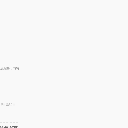
国首店启幕，与特
城正式启幕。
8日至10日