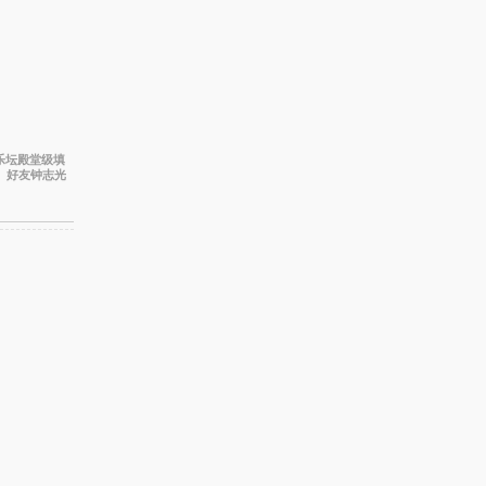
港乐坛殿堂级填
。好友钟志光
退，最