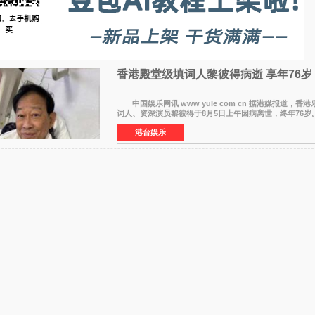
香港殿堂级填词人黎彼得病逝 享年76岁​
中国娱乐网讯 www yule com cn 据港媒报道，香
词人、资深演员黎彼得于8月5日上午因病离世，终年76岁
透露，黎彼得今年3月中风后便卧床休养，身体机能持续衰
港台娱乐