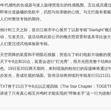
0年代感性的合成器与迷人旋律营造出的性感氛围。五位成员通
即将分道扬镳的危机中，仍想与你亲吻的心情。与主打曲有着截
人们对整张专辑的期待。
时三天之际，首尔江南市中心展开了以新专辑"Starlight"概
动，引发关注。该活动将此前公开的概念照背景和道具等比放大
人们更沉浸式地体验新专辑。
空而降的装置和不明陨石残骸，营造出了科幻电影片场般的视
天下午9点和10点，装置会进行"灯光秀"，用月光照亮整个结构
色。19日至20日两天期间，来到现场的粉丝们的应援棒将通过
步发光，形成壮观的场面。宣传活动将持续到专辑发行日(21日)
将于21日下午6点以正规四辑《The Star Chapter：TOGE
讲述了只有真心相互共鸣时才能实现的"呼唤名字"这一行为拯救