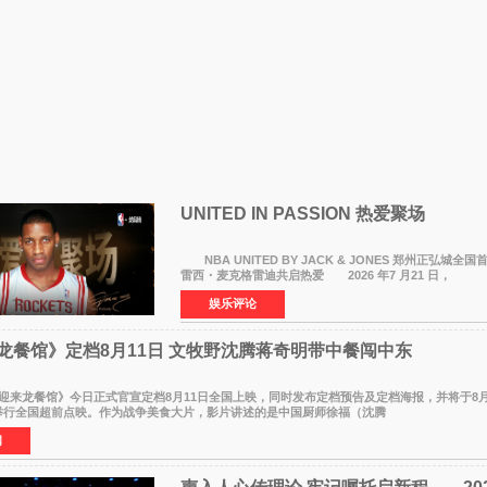
UNITED IN PASSION 热爱聚场
NBA UNITED BY JACK & JONES 郑州正弘城全
雷西・麦克格雷迪共启热爱 2026 年7 月21 日，
NBAUNITEDBYJACK&JONES 全国首店，于郑州正弘
娱乐评论
NBA 传奇球星
龙餐馆》定档8月11日 文牧野沈腾蒋奇明带中餐闯中东
龙餐馆》今日正式官宣定档8月11日全国上映，同时发布定档预告及定档海报，并将于8月
1:00举行全国超前点映。作为战争美食大片，影片讲述的是中国厨师徐福（沈腾
闻