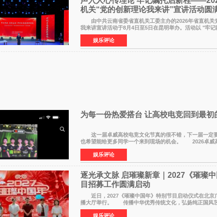
声入人心传理论 牢记嘱托启新程——20
机关“党的创新理论我来讲”宣讲活动圆
由中共云南省委省直机关工委主办的2026年省直机关
我来讲宣讲活动于8月4日至5日在昆明举办。活动以 "牢记
开创云南发展新局面 "为主题，坚持以新时代中国特色社
娱乐评论
为每一份热爱搭台 让高校电竞回到最初
这一届卓威高校电竞文化节真的很不错，下一届一定要
也希望能给更多同学一个来到现场的机会。 2026卓威
节已经落下帷幕，在活动结束后，仍有不少高校电竞社负
娱乐评论
逐光承文脉 启璀璨新章｜2027《璀璨
目招募工作圆满启动
近日，2027《璀璨中国年》特别节目启动仪式在北京
播大厅举行。 传播中华优秀传统文化，弘扬纯正国风
规格、高质感、正能量的文艺盛典，是璀璨中国年矢志不
娱乐评论