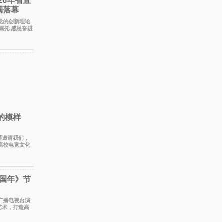
26年省直
满落幕
党的创新理论
嘱托 感恩奋进
会主义
的模样
邀请我们，
高校电竞文化
责人和现
中国年》节
广播电视台演
艺术，打造高
渝的初心