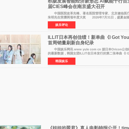
积极发展智能经济新形态 Al赋能千行百
届CIES峰会在南京盛大召开
中国医院改革先锋、著名医院管理专家、北京健临医疗
朱明先生荣膺两项年度大奖 2026年7月31日，盛夏金
以重落地·真务实·强链接为主题的2026&lsquo;人工智能+&
娱乐评论
ILLIT日本再创佳绩！新单曲《I Got You
首周销量刷新自身纪录
中国娱乐网讯 www yule com cn 据日本Oricon公信榜8月5日发布
的最新数据，韩国女团ILLIT在日本发行的第二张单曲《I Got
Back》首周销量达到71,009张，成功跻身最新一期周单曲
韩国娱乐
《姐姐的翠君》真人电影特报公开！time