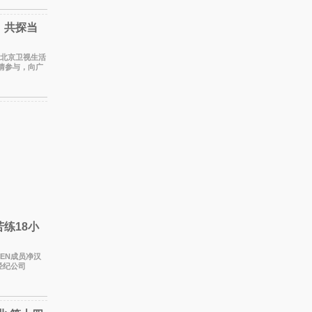
，共探当
为北京卫视生活
情参与，向广
自我之间
练18小
经纪公司
S综艺节目