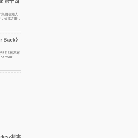
业 第十四
集团创始人
陵，长江之畔，
rsquo
r Back》
 Your
排行
lesz桥本