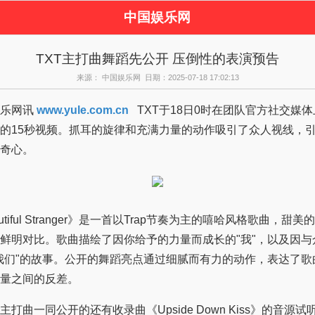
中国娱乐网
页
新闻
女性
内
TXT主打曲舞蹈先公开 压倒性的表演预告
娱乐
日本娱乐
韩国娱乐
欧
来源： 中国娱乐网 日期：2025-07-18 17:02:13
花边
音乐新闻
影视新闻
内地
星八卦
日本韩国明星八卦
欧美明星八卦
娱
乐网讯
www.yule.com.cn
TXT于18日0时在团队官方社交媒
的15秒视频。抓耳的旋律和充满力量的动作吸引了众人视线，
奇心。
iful Stranger》是一首以Trap节奏为主的嘻哈风格歌曲，甜
鲜明对比。歌曲描绘了因你给予的力量而成长的"我"，以及因与
我们"的故事。公开的舞蹈亮点通过细腻而有力的动作，表达了歌
量之间的反差。
曲一同公开的还有收录曲《Upside Down Kiss》的音源试