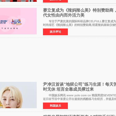
赛立复成为《辣妈辣么美》特别赞助商
代女性由内而外活力美
专注于严肃抗衰的国际科研品牌CELFULL赛立复成
时尚综艺《辣妈辣么美》的特别赞助商,明星辣妈袁咏仪倾
大都市女性传递健康生活新主张，寄语当代女性在家庭与
娱乐评论
尹净汉首谈“地狱公司”练习生涯！每天苦
时无休 坦言全靠成员撑过来
中国娱乐网讯 www yule com cn 韩国男团SEVENTEEN成员净汉
近日在节目中首度公开出道前的残酷练习生经历，并提及
Pledis娱乐，引发广泛关注。 在8月2日播出的日本TB
韩国娱乐
《周