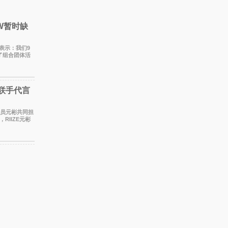
EW暂时缺
Z表示：我们9
了组合团体活
BOYZ原所
”联手代言
E成员元彬共同担
IIZE元彬
两人将作