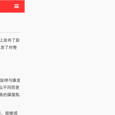
地娱乐
美娱乐
明星八卦
乐评论
体上发布了新
引发了对整
美的旋律与爆发
众不同而更
曲的朦胧氛
听。能够感