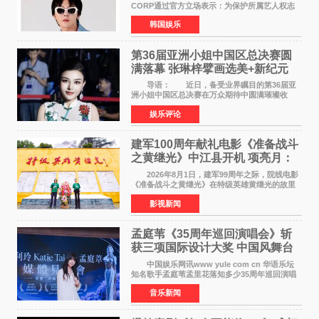
CORP通过官方立场表示：为保护所属艺人权志
龙的名誉和权益，将持续对网络上发生的名誉损
韩国娱乐
害、散布虚假事实、侮辱、恶意诽谤等行为采取
法律应对措施。
第36届亚洲小姐中国区总决赛圆
满落幕 张琳梓擘画选美+新纪元
导语： 近日，备受业界瞩目的第36届亚
洲小姐中国区总决赛在万众期待中圆满璀璨收
官。整场盛典汇聚万千芳华，不仅完成了新一届
娱乐评论
美丽代言人的加冕选拔，更在行业发展层面带来
颠覆性突破。活动
建军100周年献礼电影《准备战斗
之黄继光》中江县开机 项亮月：
以光影为笔，书写英雄赞歌
2026年8月1日，建军99周年之际，院线电影
《准备战斗之黄继光》在特级英雄黄继光的故里
——四川省德阳市中江县黄继光出生地正式开
影视新闻
机。本片出品人、总制片人项亮月主持开机仪
式，&zwnj;特级英雄
孟庭苇《35周年巡回演唱会》斩
获三项国际设计大奖 中国风舞台
美学获全球认可
中国娱乐网讯www yule com cn 华语乐坛
知名歌手孟庭苇孟里花落知多少35周年巡回演唱
会再传喜讯。该演唱会先后荣获美国MUSE
音乐新闻
Creative Awards白金奖（Platinum Winner）、
英国London Design