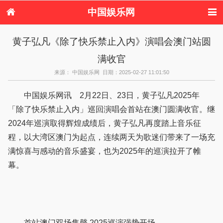
中国娱乐网
首页
新闻
女性
内地娱乐
黄子弘凡《除了快乐禁止入内》演唱会澳门站圆
港台娱乐
日本娱乐
韩国娱乐
欧美娱乐
满收官
体育花边
音乐新闻
影视新闻
内地明星八卦
港台明星八卦
日本韩国明星
欧美明星八卦
娱乐评论
来源： 中国娱乐网 日期：2025-02-27 11:01:50
八卦
中国娱乐网讯 ​2月22日、23日，黄子弘凡2025年
「除了快乐禁止入内」巡回演唱会首站在澳门圆满收官。继
2024年巡演取得辉煌成绩后，黄子弘凡再度踏上音乐征
程，以大湾区澳门为起点，连续两天为歌迷们带来了一场充
满惊喜与感动的音乐盛宴，也为2025年的巡演拉开了帷
幕。
首站澳门双场售罄 2025巡演强势开场