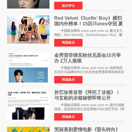
跨界人生》正式发行。这本书以他的人生轨迹为
娱乐评论
脉络，首次完整公开了从逐梦少年到横跨美业、
公益等多领域的
Red Velvet《Surfin‘ Boy》横扫
国内外榜单！15区iTunes夺冠 夏
日女王强势回归
中国娱乐网讯 www yule com cn 夏日女王
驾到，Red Velvet以〈Surfin&rsquo; Boy〉横
扫国内外榜单，获得音乐粉丝的热烈反响。
韩国娱乐
Red Velvet于3日发行了夏日迷你专辑《Velvet
Summer》，
金秀贤菲律宾粉丝见面会10月举
办 2万人规模
中国娱乐网讯 www yule com cn 由菲律宾
生活方式品牌BENCH主办的金秀贤菲律宾粉丝见
面会，将于10月2日在马尼拉SM Mall of
韩国娱乐
Asia（MOA）竞技场举行，预计规模达2万人。
这也是金秀贤自去年陷
孙艺珍将首登《拜托了冰箱》！
与玄彬的冰箱秘密即将公开
中国娱乐网讯 www yule com cn 据3日独家
报道，演员孙艺珍已决定录制JTBC综艺节目《拜
托了冰箱》，目前正在协调具体细节。这是孙艺
韩国娱乐
珍首次公开个人冰箱，也是她婚后首次以玄彬的
妻子身份参与
荒诞喜剧爱情电影《昏头转向》