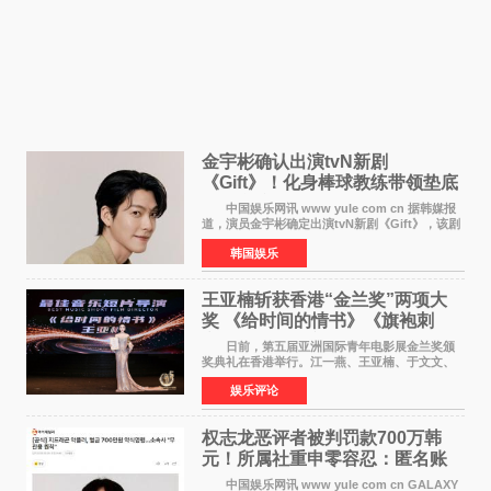
金宇彬确认出演tvN新剧
《Gift》！化身棒球教练带领垫底
球队逆袭
中国娱乐网讯 www yule com cn 据韩媒报
道，演员金宇彬确定出演tvN新剧《Gift》，该剧
预计将于下半年播出，引发观众高度期待。
韩国娱乐
本剧改编自同名网络漫画，讲述一位经历意外事
故后获得特殊
王亚楠斩获香港“金兰奖”两项大
奖 《给时间的情书》《旗袍刺
客》双双获肯定
日前，第五届亚洲国际青年电影展金兰奖颁
奖典礼在香港举行。江一燕、王亚楠、于文文、
李东学等知名演员出席活动。著名演员、导演王
娱乐评论
亚楠凭借音乐故事片《给时间的情书》和院线电
影《旗袍刺客》
权志龙恶评者被判罚款700万韩
元！所属社重申零容忍：匿名账
号也难逃刑责
中国娱乐网讯 www yule com cn GALAXY