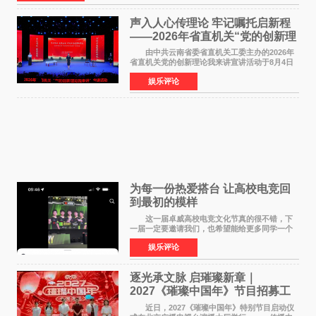
声入人心传理论 牢记嘱托启新程
——2026年省直机关“党的创新理
论我来讲”宣讲活动圆满落幕
由中共云南省委省直机关工委主办的2026年
省直机关党的创新理论我来讲宣讲活动于8月4日
至5日在昆明举办。活动以 "牢记嘱托 感恩奋进
娱乐评论
开创云南发展新局面 "为主题，坚持以新时代中国
特色社会主义
为每一份热爱搭台 让高校电竞回
到最初的模样
这一届卓威高校电竞文化节真的很不错，下
一届一定要邀请我们，也希望能给更多同学一个
来到现场的机会。 2026卓威高校电竞文化节
娱乐评论
已经落下帷幕，在活动结束后，仍有不少高校电
竞社负责人和现
逐光承文脉 启璀璨新章｜
2027《璀璨中国年》节目招募工
作圆满启动
近日，2027《璀璨中国年》特别节目启动仪