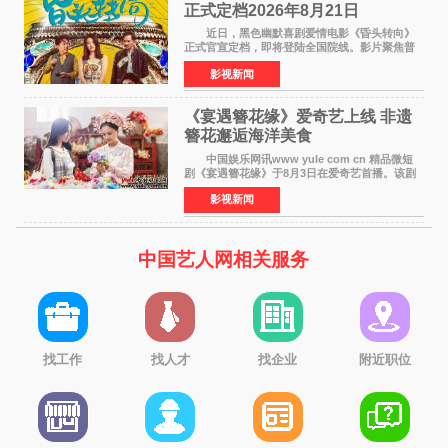
正式定档2026年8月21日
近日，黑色幽默喜剧爱情电影《昏头转向》
正式官宣定档，即将登陆全国院线。影片聚焦普
通人的荒诞生活，以戏谑诙谐的镜头语言、反转
影视新闻
不断的剧情，融合爆笑喜剧与细腻爱情元素，打
造出一部接地气
《宴遇簪花缘》爱奇艺上线 非遗
簪花邂逅海洋美食
中国娱乐网讯www yule com cn 精品微短
剧《宴遇簪花缘》于8月3日在爱奇艺首播。该剧
是泉州荣膺世界美食之都后推出的首部美食主题
影视新闻
文旅微短剧，实力派演员孙茜特别出演簪花非遗
传承人，她曾参演
中国艺人网相关服务
找工作
找人才
找企业
附近职位