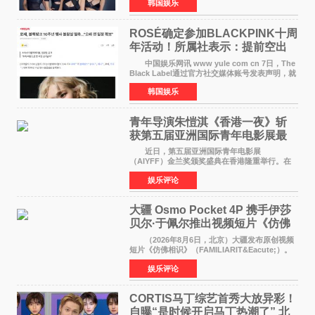
韩国娱乐
LISA将缺席。 此前BLACKPINK所属社YG并
未为组合出道十周年做
ROSÉ确定参加BLACKPINK十周
年活动！所属社表示：提前空出
了时间
中国娱乐网讯 www yule com cn 7日，The
Black Label通过官方社交媒体账号发表声明，就
近期网络上关于ROS&Eacute;个人行程及是否参
韩国娱乐
加BLACKPINK出道纪念活动的种种猜测作出正
式回应。 Th
青年导演朱愷淇《香港一夜》斩
获第五届亚洲国际青年电影展最
佳剧本改编奖
近日，第五届亚洲国际青年电影展
（AIYFF）金兰奖颁奖盛典在香港隆重举行。在
这场汇聚数百位海内外电影人、文化界人士及媒
娱乐评论
体代表的亚洲青年影视盛会上，香港本土电影
《香港一夜》（Dawn in Ho
大疆 Osmo Pocket 4P 携手伊莎
贝尔·于佩尔推出视频短片《仿佛
相识》
（2026年8月6日，北京）大疆发布原创视频
短片《仿佛相识》（FAMILIARIT&Eacute;）。
视频短片由戛纳国际电影节最佳女演员伊莎贝尔·
娱乐评论
于佩尔（Isabelle Huppert）主演，全程使用大
疆首款双主摄口
CORTIS马丁综艺首秀大放异彩！
自曝“是时候开启马丁热潮了” 北