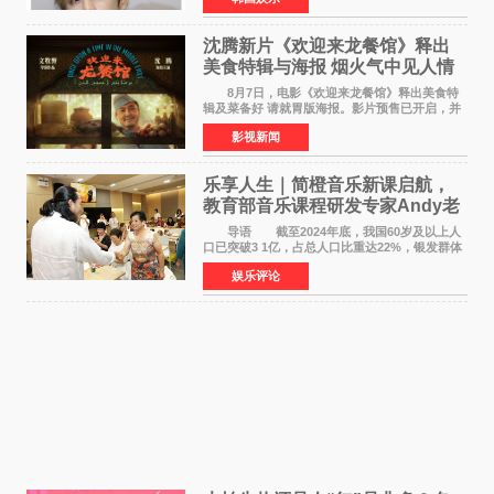
Groovy Room创立的hip-hop厂牌，旗下拥有多
位实力派音乐人，在韩
沈腾新片《欢迎来龙餐馆》释出
美食特辑与海报 烟火气中见人情
温暖
8月7日，电影《欢迎来龙餐馆》释出美食特
辑及菜备好 请就胃版海报。影片预售已开启，并
将于8月8日至10日14:00-21:00举行全国超前点
影视新闻
映。电影《欢迎来龙餐馆》作为战争美食喜剧大
片，讲述了中国
乐享人生｜简橙音乐新课启航，
教育部音乐课程研发专家Andy老
师重磅入驻领航银龄琴声
导语 截至2024年底，我国60岁及以上人
口已突破3 1亿，占总人口比重达22%，银发群体
的精神文化需求日益凸显。2024年1月，国务院办
娱乐评论
公厅印发《关于发展银发经济增进老年人福祉的
意见》——这是