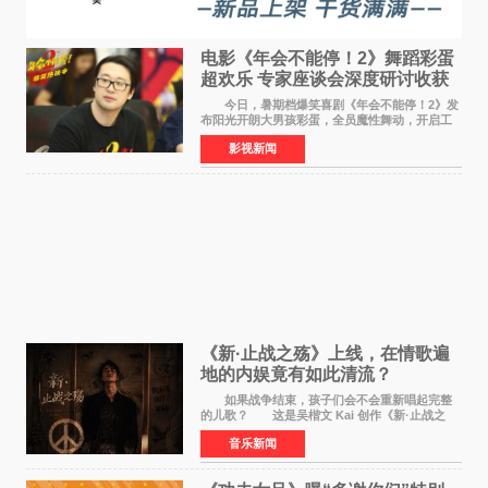
电影《年会不能停！2》舞蹈彩蛋
超欢乐 专家座谈会深度研讨收获
满满
今日，暑期档爆笑喜剧《年会不能停！2》发
布阳光开朗大男孩彩蛋，全员魔性舞动，开启工
位狂欢模式。影片于昨日同步举办专家座谈会，
影视新闻
导演董润年、总制片人应萝佳出席现场，与一众
业内、学界专家
《新·止战之殇》上线，在情歌遍
地的内娱竟有如此清流？
如果战争结束，孩子们会不会重新唱起完整
的儿歌？ 这是吴楷文 Kai 创作《新·止战之
殇》时最初的想法。 从伊朗相关冲突引发的
音乐新闻
地区局势，到世界各地仍在发生的动荡与不安，
战争从来不只