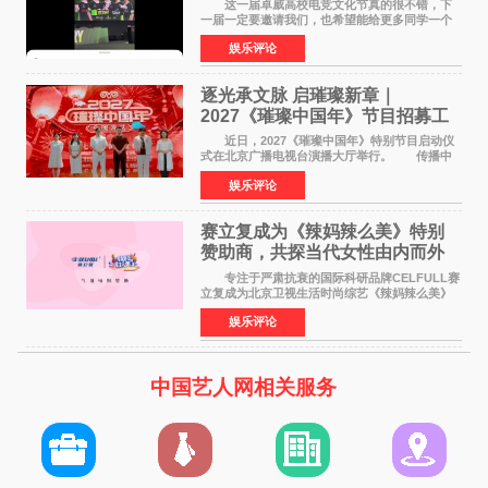
这一届卓威高校电竞文化节真的很不错，下
一届一定要邀请我们，也希望能给更多同学一个
来到现场的机会。 2026卓威高校电竞文化节
娱乐评论
已经落下帷幕，在活动结束后，仍有不少高校电
竞社负责人和现
逐光承文脉 启璀璨新章｜
2027《璀璨中国年》节目招募工
作圆满启动
近日，2027《璀璨中国年》特别节目启动仪
式在北京广播电视台演播大厅举行。 传播中
华优秀传统文化，弘扬纯正国风艺术，打造高规
娱乐评论
格、高质感、正能量的文艺盛典，是璀璨中国年
矢志不渝的初心
赛立复成为《辣妈辣么美》特别
赞助商，共探当代女性由内而外
活力美
专注于严肃抗衰的国际科研品牌CELFULL赛
立复成为北京卫视生活时尚综艺《辣妈辣么美》
的特别赞助商,明星辣妈袁咏仪倾情参与，向广大
娱乐评论
都市女性传递健康生活新主张，寄语当代女性在
家庭与自我之间
中国艺人网相关服务