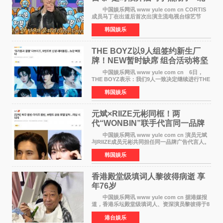
美巡演火热进行中
中国娱乐网讯 www yule com cn CORTIS
成员马丁在出道后首次出演主流电视台综艺节
目，展现了多才多艺的魅力。 马丁出演了5日
韩国娱乐
播出的MBC《Radio Star》Fashion与Passion
之间，I&lsquo;m
THE BOYZ以9人组签约新生厂
牌！NEW暂时缺席 组合活动将坚
定不移继续
中国娱乐网讯 www yule com cn 6日，
THE BOYZ表示：我们9人一致决定继续进行THE
BOYZ组合活动，并且已经完成了组合团体活动
韩国娱乐
签约。目前正在新生厂牌下进行活动准备。尚未
离开THE BOYZ原所
元斌×RIIZE元彬同框！两
代“WONBIN”联手代言同一品牌
颜值天花板合体
中国娱乐网讯 www yule com cn 演员元斌
与RIIZE成员元彬共同担任同一品牌广告代言人。
6日据独家报道，继演员元斌之后，RIIZE元彬最
韩国娱乐
近也被选为某在线中介平台A公司的共同广告代言
人，两人将作
香港殿堂级填词人黎彼得病逝 享
年76岁​
中国娱乐网讯 www yule com cn 据港媒报
道，香港乐坛殿堂级填词人、资深演员黎彼得于8
月5日上午因病离世，终年76岁。好友钟志光透
港台娱乐
露，黎彼得今年3月中风后便卧床休养，身体机能