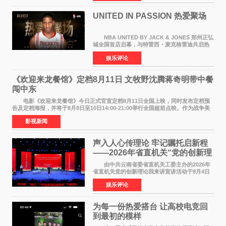
持续衰退，最
UNITED IN PASSION 热爱聚场
NBA UNITED BY JACK & JONES 郑州正弘
城全国首店启幕，与特雷西・麦克格雷迪共启热
爱 2026 年7 月21 日，
娱乐评论
NBAUNITEDBYJACK&JONES 全国首店，于郑
州正弘城正式启幕。NBA 传奇球星
《欢迎来龙餐馆》定档8月11日 文牧野沈腾蒋奇明带中餐
闯中东
电影《欢迎来龙餐馆》今日正式官宣定档8月11日全国上映，同时发布定档预
告及定档海报，并将于8月8日至10日14:00-21:00举行全国超前点映。作为战争美
食大片，影片讲述的是中国厨师徐福（沈腾
影视新闻
声入人心传理论 牢记嘱托启新程
——2026年省直机关“党的创新理
论我来讲”宣讲活动圆满落幕
由中共云南省委省直机关工委主办的2026年
省直机关党的创新理论我来讲宣讲活动于8月4日
至5日在昆明举办。活动以 "牢记嘱托 感恩奋进
娱乐评论
开创云南发展新局面 "为主题，坚持以新时代中国
特色社会主义
为每一份热爱搭台 让高校电竞回
到最初的模样