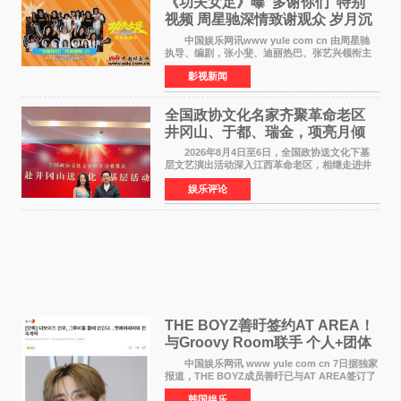
《功夫女足》曝“多谢你们”特别
视频 周星驰深情致谢观众 岁月沉
淀不灭初心
中国娱乐网讯www yule com cn 由周星驰
执导、编剧，张小斐、迪丽热巴、张艺兴领衔主
演，刘嘉玲、佐藤健特别出演，艾米、雪野、蔡
影视新闻
思贝、胡予安、倪好特别介绍的喜剧电影《功夫
女足》释出多谢你
全国政协文化名家齐聚革命老区
井冈山、于都、瑞金，项亮月倾
情献唱《桃花谣》致敬红色沃土
2026年8月4日至6日，全国政协送文化下基
层文艺演出活动深入江西革命老区，相继走进井
冈山、于都长征出发地、瑞金三地。由全国政协
娱乐评论
文化文史和学习委员会副主任、甘肃省政协原主
席欧阳坚率团，一
THE BOYZ善旴签约AT AREA！
与Groovy Room联手 个人+团体
活动并行
中国娱乐网讯 www yule com cn 7日据独家
报道，THE BOYZ成员善旴已与AT AREA签订了
专属合约。AT AREA是由知名制作人组合
韩国娱乐