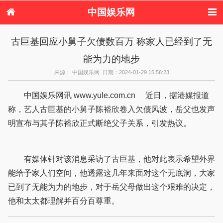
中国娱乐网
首页
新闻
女性
内地娱乐
古巨基回应小舅子欠债数百万 称家人已经到了无
港台娱乐
日本娱乐
韩国娱乐
欧美娱乐
能为力的地步
体育花边
音乐新闻
影视新闻
内地明星八卦
港台明星八卦
日本韩国明星
欧美明星八卦
娱乐评论
来源： 中国娱乐网 日期：2024-01-29 15:56:23
八卦
中国娱乐网讯 www.yule.com.cn 近日，据港媒报道
称，艺人古巨基的小舅子陈裕欣卷入欠债风波，岳父也发声
明宣布与其子陈裕欣正式断绝父子关系，引发热议。
有媒体针对该消息采访了古巨基，他对此表示希望外界
能给予家人们空间，他透露这几年来面对这个无底洞，大家
已到了无能为力的地步，对于岳父母做出这个艰难的决定，
他和太太都理解并百分百尊重。