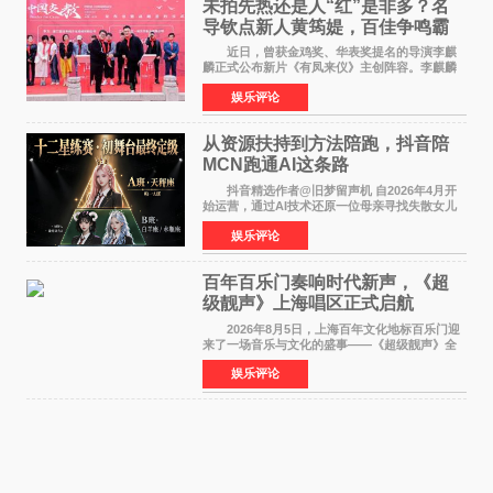
未拍先热还是人“红”是非多？名
导钦点新人黄筠媞，百佳争鸣霸
气回应
近日，曾获金鸡奖、华表奖提名的导演李麒
麟正式公布新片《有凤来仪》主创阵容。李麒麟
早年凭电影《华容道》获得金鸡奖、华表奖提
娱乐评论
名，此后长期参与国内外电影制作，其担任制片
人参与的作品亦曾
从资源扶持到方法陪跑，抖音陪
MCN跑通AI这条路
抖音精选作者@旧梦留声机 自2026年4月开
始运营，通过AI技术还原一位母亲寻找失散女儿
的故事，凭借强情感表达获得大量用户关注，发
娱乐评论
布仅21小时便获得超1亿曝光、超1000万互动。
此后，账号持续沿
百年百乐门奏响时代新声，《超
级靓声》上海唱区正式启航
2026年8月5日，上海百年文化地标百乐门迎
来了一场音乐与文化的盛事——《超级靓声》全
国励志音乐公益节目上海唱区新闻发布会暨启动
娱乐评论
仪式在此隆重举行。各界领导、嘉宾与媒体朋友
齐聚一堂，共同