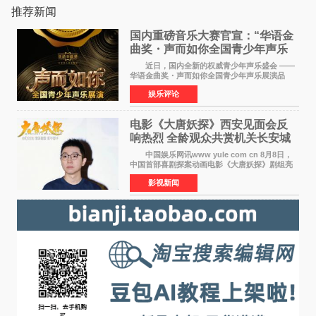
推荐新闻
国内重磅音乐大赛官宣：“华语金
曲奖・声而如你全国青少年声乐
展演” 正式启幕，阿沁出任明星总
近日，国内全新的权威青少年声乐盛会 ——
评审
华语金曲奖・声而如你全国青少年声乐展演品
牌，在湖南长沙隆重举行官宣，国内又一高规格
娱乐评论
青少年声乐赛事全面启航。 本赛事由寰宇声
扬联合华语金曲
电影《大唐妖探》西安见面会反
响热烈 全龄观众共赏机关长安城
中国娱乐网讯www yule com cn 8月8日，
中国首部喜剧探案动画电影《大唐妖探》剧组亮
相西安，举办线下见面会活动。导演程腾、联合
影视新闻
导演黄珉、总制片人曹紫建、制片人李莹莹、领
衔声音出演雷淞然