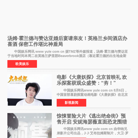
汤姆·霍兰德与赞达亚婚后宴请亲友！英格兰乡间酒店办
喜酒 保密工作堪比神盾局
中国娱乐网讯 www yule com cn 据TMZ等外媒报道，汤姆·霍兰德与赞达亚
于当地时间本周二在英格兰萨里郡Beaverbrook酒店（靠近霍兰德的出生地金斯
顿）举办婚宴，邀请家人与朋友们喝喜酒，庆祝
欧美娱乐
电影《大唐妖探》北京首映礼 欢
乐探案获观众盛赞：“夯！”
中国娱乐网讯www yule com cn 8月6日，
中国首部喜剧探案动画电影《大唐妖探》在北京
举办电影首映礼。导演程腾、联合导演黄珉、总
影视新闻
制片人曹紫建、制片人李莹莹，配音导演张喆，
对白指导程寅，领
惊悚冒险大片《逃出绝命街》预
售开启 安妮海瑟薇直面恐龙围猎
中国娱乐网讯www yule com cn 由华纳兄
弟影片公司出品，J·J·艾布拉姆斯制片，大卫·罗
伯特·米切尔执导，好莱坞巨星安妮·海瑟薇和伊万