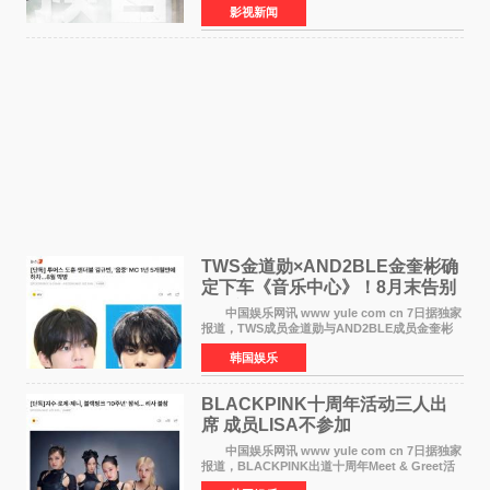
影视新闻
·麦克格雷格领衔主演的2026暑期惊悚冒险大片
《逃出绝
TWS金道勋×AND2BLE金奎彬确
定下车《音乐中心》！8月末告别
MC席位
中国娱乐网讯 www yule com cn 7日据独家
报道，TWS成员金道勋与AND2BLE成员金奎彬
将于8月离开《音乐中心》MC的位置。 金道
韩国娱乐
勋与金奎彬于去年3月与H2H A-NA一起被选为
《音乐中心》MC，约1
BLACKPINK十周年活动三人出
席 成员LISA不参加
中国娱乐网讯 www yule com cn 7日据独家
报道，BLACKPINK出道十周年Meet & Greet活
动将由智秀、ROS&Eacute;、JENNIE出席，